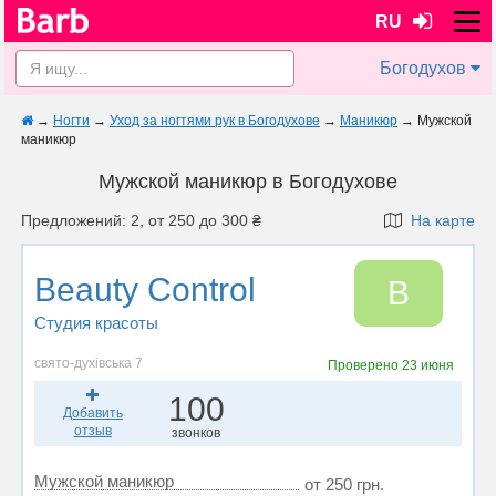
RU
Богодухов
→
Ногти
→
Уход за ногтями рук в Богодухове
→
Маникюр
→
Мужской
маникюр
Мужской маникюр в Богодухове
Предложений: 2, от 250 до 300 ₴
На карте
Beauty Control
B
Студия красоты
свято-духівська 7
Проверено
23 июня
100
Добавить
отзыв
звонков
Мужской маникюр
от 250 грн.