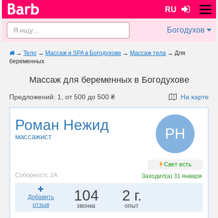
RU
Богодухов
→
Тело
→
Массаж и SPA в Богодухове
→
Массаж тела
→
Для
беременных
Массаж для беременных в Богодухове
Предложений: 1, от 500 до 500 ₴
На карте
Роман Нежид
РН
массажист
Свет есть
Соборності, 2А
Заходил(а)
31 января
104
2 г.
Добавить
отзыв
звонка
опыт