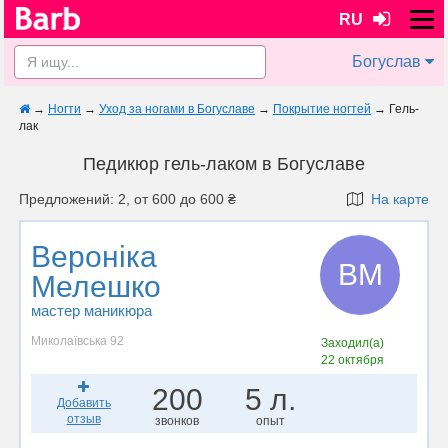
RU
Богуслав
→
Ногти
→
Уход за ногами в Богуславе
→
Покрытие ногтей
→
Гель-
лак
Педикюр гель-лаком в Богуславе
Предложений: 2, от 600 до 600 ₴
На карте
Вероніка
ВМ
Мелешко
мастер маникюра
Миколаївська 92
Заходил(а)
22 октября
200
5 л.
Добавить
отзыв
звонков
опыт