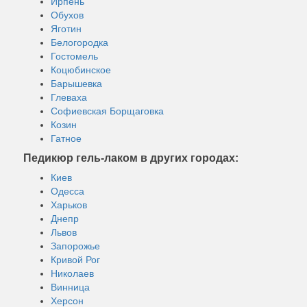
Ирпень
Обухов
Яготин
Белогородка
Гостомель
Коцюбинское
Барышевка
Глеваха
Софиевская Борщаговка
Козин
Гатное
Педикюр гель-лаком в других городах:
Киев
Одесса
Харьков
Днепр
Львов
Запорожье
Кривой Рог
Николаев
Винница
Херсон