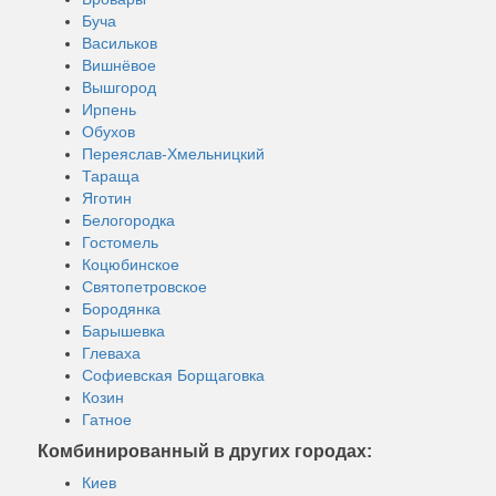
Буча
Васильков
Вишнёвое
Вышгород
Ирпень
Обухов
Переяслав-Хмельницкий
Тараща
Яготин
Белогородка
Гостомель
Коцюбинское
Святопетровское
Бородянка
Барышевка
Глеваха
Софиевская Борщаговка
Козин
Гатное
Комбинированный в других городах:
Киев