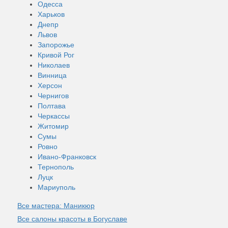
Одесса
Харьков
Днепр
Львов
Запорожье
Кривой Рог
Николаев
Винница
Херсон
Чернигов
Полтава
Черкассы
Житомир
Сумы
Ровно
Ивано-Франковск
Тернополь
Луцк
Мариуполь
Все мастера: Маникюр
Все салоны красоты в Богуславе