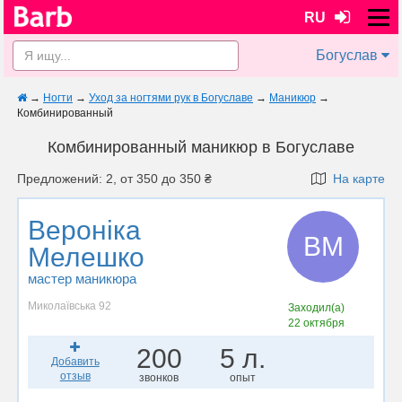
RU
Богуслав
→
Ногти
→
Уход за ногтями рук в Богуславе
→
Маникюр
→
Комбинированный
Комбинированный маникюр в Богуславе
Предложений: 2, от 350 до 350 ₴
На карте
Вероніка
ВМ
Мелешко
мастер маникюра
Миколаївська 92
Заходил(а)
22 октября
200
5 л.
Добавить
отзыв
звонков
опыт