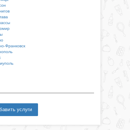
сон
нигов
тава
кассы
омир
ы
но
но-Франковск
нополь
к
иуполь
бавить услуги