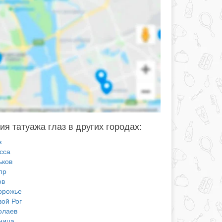
ия татуажа глаз в других городах:
в
сса
ьков
пр
ов
орожье
вой Рог
олаев
ница