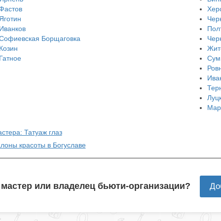
Фастов
Хер
Яготин
Чер
Иванков
Пол
Софиевская Борщаговка
Чер
Козин
Жит
Гатное
Сум
Ров
Ива
Тер
Луц
Мар
стера: Татуаж глаз
алоны красоты в Богуславе
 мастер или владелец бьюти-организации?
До