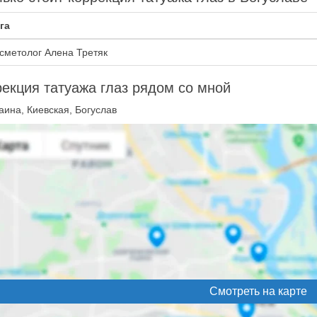
га
сметолог Алена Третяк
екция татуажа глаз рядом со мной
аина, Киевская, Богуслав
Смотреть на карте