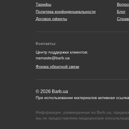
Тарифы
Вопро
Политика конфиденциальности
Блог
Договор оферты
Справ
Контакты:
Центр поддержки клиентов:
namaste@barb.ua
Форма обратной связи
© 2026 Barb.ua
При использовании материалов активная ссылка
Информация, размещенная на Barb.ua, предназ
мы не предоставляем медицинские консультации,