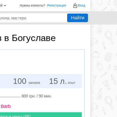
ий
Нужны клиенты?
Регистрация
Вход
Найти
з в Богуславе
100
15 л.
звонков
опыт
800 грн. / 90 мин.
 Barb
луги и цены (46)