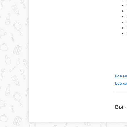
Все ма
Все с
Вы -