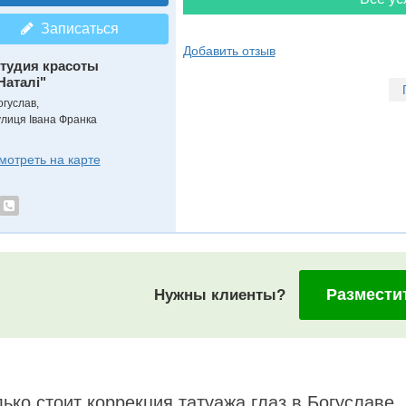
Записаться
Добавить отзыв
тудия красоты
Наталі"
огуслав,
улиця Івана Франка
мотреть на карте
Размести
Нужны клиенты?
ько стоит коррекция татуажа глаз в Богуславе