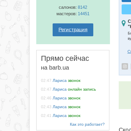
салонов:
8142
мастеров:
14451
С
"
Регистрация
Б
в
С
Прямо сейчас
на barb.ua
02:47
Лариса
звонок
02:47
Лариса
онлайн запись
02:46
Лариса
звонок
02:43
Лариса
звонок
02:41
Лариса
звонок
Скол