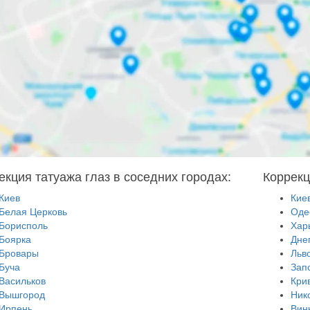
екция татуажа глаз в соседних городах:
Коррекц
Киев
Кие
Белая Церковь
Оде
Борисполь
Хар
Боярка
Дне
Бровары
Льв
Буча
Зап
Васильков
Кри
Вышгород
Ник
Ирпень
Вин