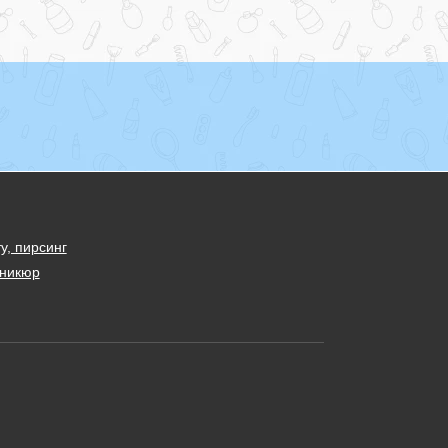
у, пирсинг
никюр