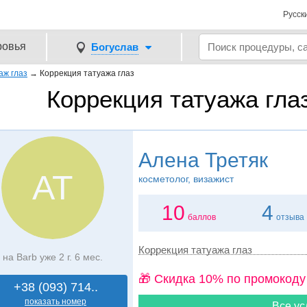
Русск
ровья
Богуслав
аж глаз
→
Коррекция татуажа глаз
Коррекция татуажа гла
Алена Третяк
АТ
косметолог, визажист
10
4
баллов
отзыва
Коррекция татуажа глаз
на Barb уже 2 г. 6 мес.
🎁 Cкидка 10% по промокоду
+38 (093) 714..
показать номер
Все ус