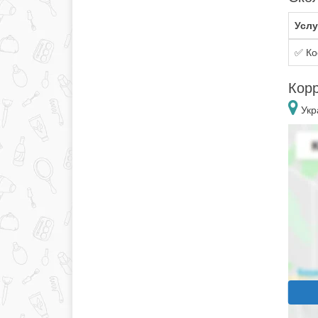
Услу
✅ Ко
Корр
Укр