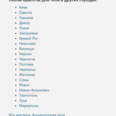
Киев
Одесса
Харьков
Днепр
Львов
Запорожье
Кривой Рог
Николаев
Винница
Херсон
Чернигов
Полтава
Черкассы
Житомир
Сумы
Ровно
Ивано-Франковск
Тернополь
Луцк
Мариуполь
Все мастера: Косметология тела