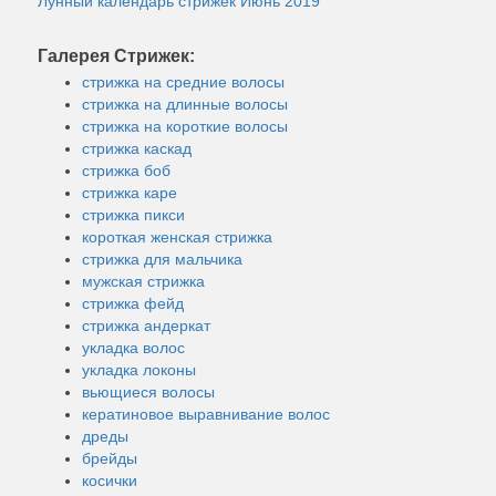
Лунный календарь стрижек Июнь 2019
Галерея Стрижек:
стрижка на средние волосы
стрижка на длинные волосы
стрижка на короткие волосы
стрижка каскад
стрижка боб
стрижка каре
стрижка пикси
короткая женская стрижка
стрижка для мальчика
мужская стрижка
стрижка фейд
стрижка андеркат
укладка волос
укладка локоны
вьющиеся волосы
кератиновое выравнивание волос
дреды
брейды
косички