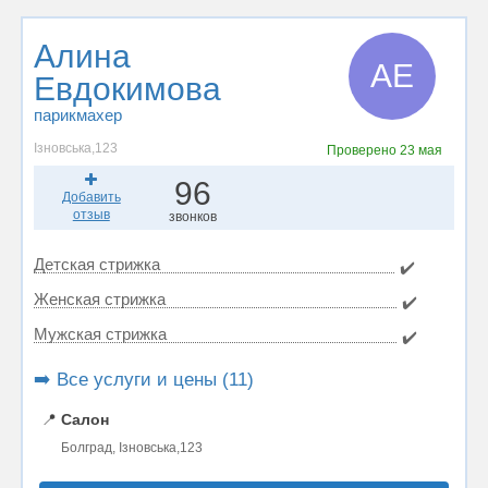
Алина
АЕ
Евдокимова
парикмахер
Ізновська,123
Проверено
23 мая
96
Добавить
отзыв
звонков
Детская стрижка
✔️
Женская стрижка
✔️
Мужская стрижка
✔️
➡️ Все услуги и цены (11)
📍
Салон
Болград, Ізновська,123