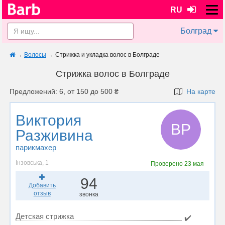
RU
Болград
→
Волосы
→
Стрижка и укладка волос в Болграде
Стрижка волос в Болграде
Предложений: 6, от 150 до 500 ₴
На карте
Виктория
ВР
Разживина
парикмахер
Інзовська, 1
Проверено
23 мая
94
Добавить
отзыв
звонка
Детская стрижка
✔️