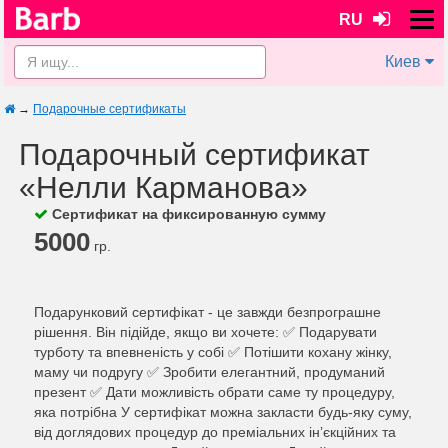
RU
Киев
→
Подарочные сертификаты
Подарочный сертификат
«Нелли Карманова»
Сертификат на фиксированную сумму
5000
гр.
Подарунковий сертифікат - це завжди безпрограшне
рішення. Він підійде, якщо ви хочете: ✅ Подарувати
турботу та впевненість у собі ✅ Потішити кохану жінку,
маму чи подругу ✅ Зробити елегантний, продуманий
презент ✅ Дати можливість обрати саме ту процедуру,
яка потрібна У сертифікат можна закласти будь-яку суму,
від доглядових процедур до преміальних інʼєкційних та