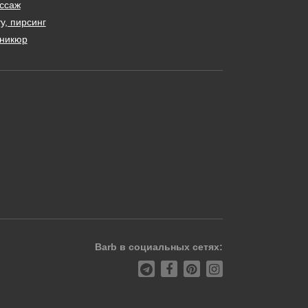
ссаж
у, пирсинг
никюр
Barb в социальных сетях: