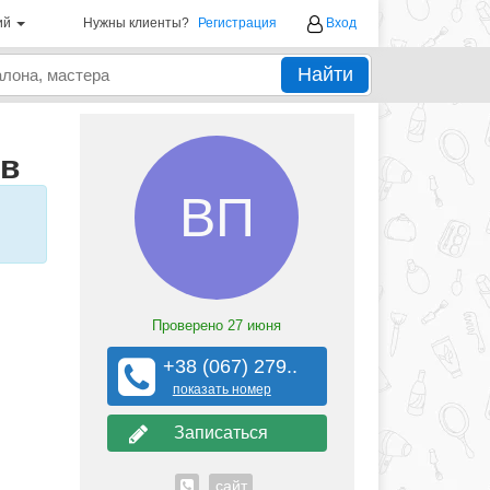
ий
Нужны клиенты?
Регистрация
Вход
Найти
ов
ВП
Проверено
27 июня
+38 (067) 279..
показать номер
Записаться
сайт