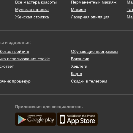
Все мастера красоты
Перманентный макияж
Ма
Мужская стрижка
Макияж
Тат
Женская стрижка
Лазерная эпиляция
Ма
ты и здоровья:
ботает рейтинг
Обучающие программы
ика использования cookie
Вакансии
с-ответ
Хештеги
Карта
очник процедур
Скидки в телеграм
Приложения для специалистов: