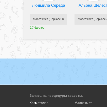
Людмила Середа
Альона Шелес
Массажист (Черкассы)
Массажист (Черкасс
9.7 баллов
Запись на процедуры красоты:
Косметолог
Массажист