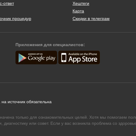
с-ответ
Хештеги
Карта
очник процедур
Скидки в телеграм
Приложения для специалистов:
 на источник обязательна
начена только для ознакомительных целей. Хотя мы помогаем пол
 диагностику или совет. Если у вас возникла проблема со здоровье