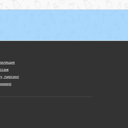
пиляция
ссаж
у, пирсинг
никюр