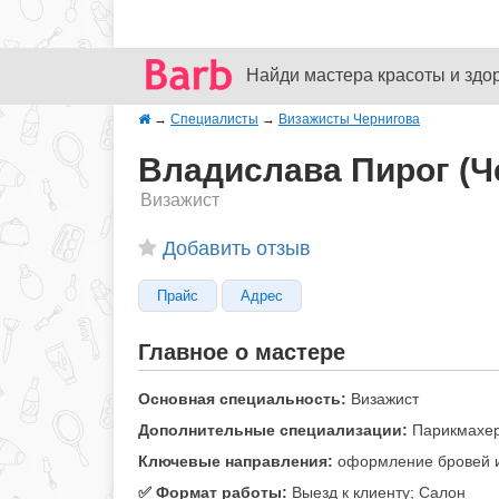
Найди мастера красоты и здо
→
Специалисты
→
Визажисты Чернигова
Владислава Пирог (Ч
Визажист
Добавить отзыв
Прайс
Адрес
Главное о мастере
Основная специальность:
Визажист
Дополнительные специализации:
Парикмахер
Ключевые направления:
оформление бровей и 
✅️ Формат работы:
Выезд к клиенту; Салон