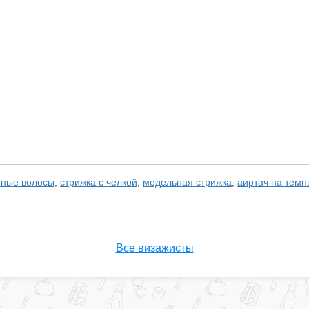
рные волосы
,
стрижка с челкой
,
модельная стрижка
,
аиртач на тем
Все визажисты