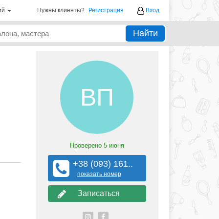
ий
Нужны клиенты?
Регистрация
Вход
Найти
ВП
Проверено
5 июня
+38 (093) 161..
показать номер
Записаться