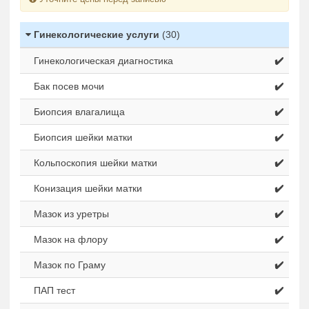
Гинекологические услуги
(30)
Гинекологическая диагностика
✔️
Бак посев мочи
✔️
Биопсия влагалища
✔️
Биопсия шейки матки
✔️
Кольпоскопия шейки матки
✔️
Конизация шейки матки
✔️
Мазок из уретры
✔️
Мазок на флору
✔️
Мазок по Граму
✔️
ПАП тест
✔️