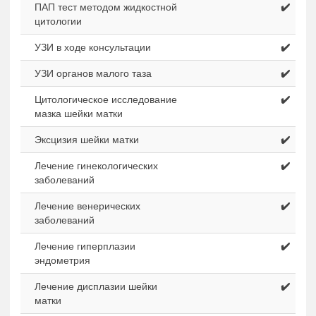
ПАП тест методом жидкостной
✔️
цитологии
УЗИ в ходе консультации
✔️
УЗИ органов малого таза
✔️
Цитологическое исследование
✔️
мазка шейки матки
Эксцизия шейки матки
✔️
Лечение гинекологических
✔️
заболеваний
Лечение венерических
✔️
заболеваний
Лечение гиперплазии
✔️
эндометрия
Лечение дисплазии шейки
✔️
матки