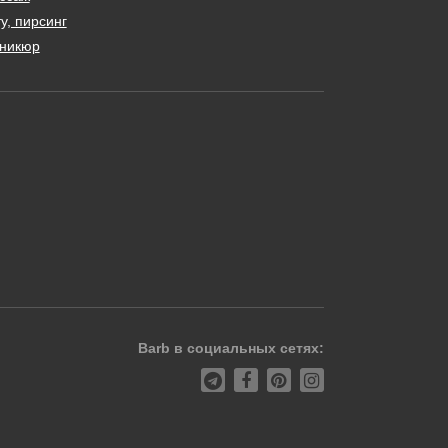
у, пирсинг
никюр
Barb в социальных сетях: