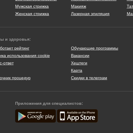
Мужская стрижка
Макияж
Тат
Женская стрижка
Лазерная эпиляция
Ма
ты и здоровья:
ботает рейтинг
Обучающие программы
ика использования cookie
Вакансии
с-ответ
Хештеги
Карта
очник процедур
Скидки в телеграм
Приложения для специалистов: