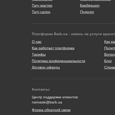
Тату мастер
Барбершоп
Тату салон
Подолог
Платформа Barb.ua - запись на услуги красо
О нас
Как ра
Как работает платформа
Полит
Тарифы
Вопро
Политика конфиденциальности
Блог
Договор оферты
Справ
Контакты:
Центр поддержки клиентов:
namaste@barb.ua
Форма обратной связи