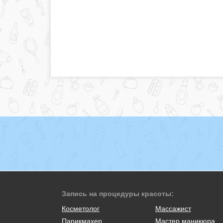
Запись на процедуры красоты:
Косметолог
Массажист
Парикмахер
Мастер маникюра