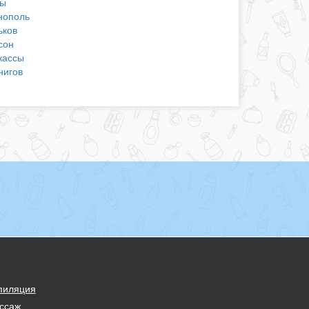
ы
нополь
ьков
сон
кассы
нигов
пиляция
ссаж