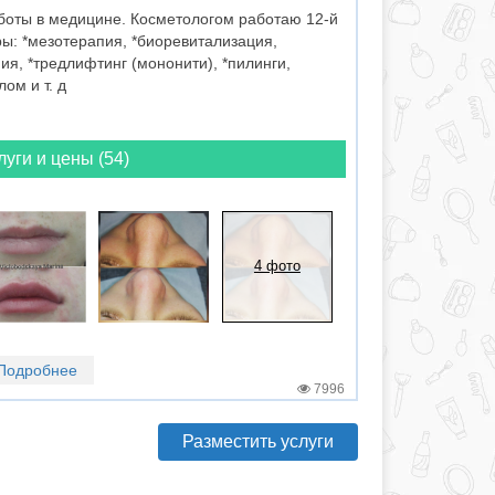
оты в медицине. Косметологом работаю 12-й
ы: *мезотерапия, *биоревитализация,
ия, *тредлифтинг (мононити), *пилинги,
ом и т. д
луги и цены (54)
4 фото
Подробнее
7996
Разместить услуги