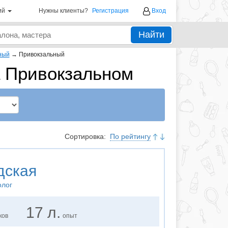
ий
Нужны клиенты?
Регистрация
Вход
Найти
ный
→
Привокзальный
а Привокзальном
Сортировка:
По рейтингу
дская
олог
17 л.
ков
опыт