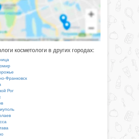
логи косметологи в других городах:
ница
омир
орожье
но-Франковск
в
вой Рог
к
ов
иуполь
олаев
сса
тава
но