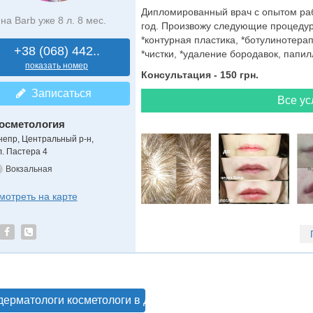
Дипломированный врач с опытом раб
на Barb уже 8 л. 8 мес.
год. Произвожу следующие процедур
*контурная пластика, *ботулинотерап
+38 (068) 442..
*чистки, *удаление бородавок, папилл
показать номер
Консультация - 150 грн.
Записаться
Все ус
осметология
непр, Центральный р-н,
л. Пастера 4
Вокзальная
мотреть на карте
дерматологи косметологи в Днепре