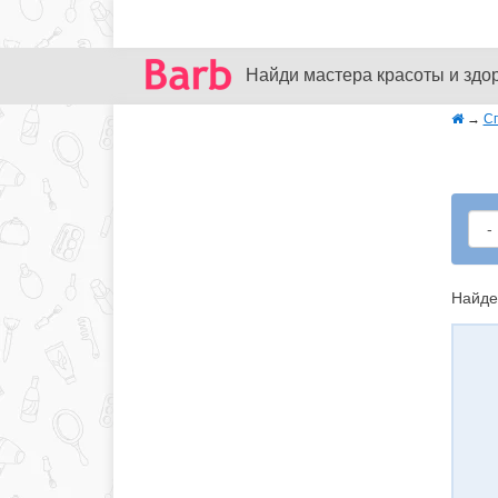
Найди мастера красоты и здо
→
С
Найде