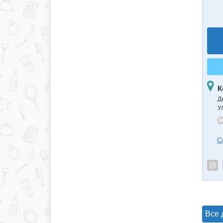
К
Д
У
M
С
Все 