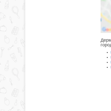
Дерм
горо