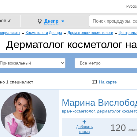
Русск
ровья
Днепр
пециалисты
→
Косметологи Днепра
→
Дерматологи косметологи
→
Централь
Дерматолог косметолог н
но 1 специалист
На карте
Марина Вислобо
врач-косметолог
, дерматолог космет
120
Добавить
звон
отзыв