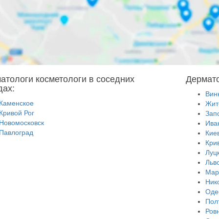
атологи косметологи в соседних
Дермато
дах:
Вин
Каменское
Жит
Кривой Рог
Зап
Новомосковск
Ива
Павлоград
Кие
Кри
Луц
Льв
Мар
Ник
Оде
Пол
Ров