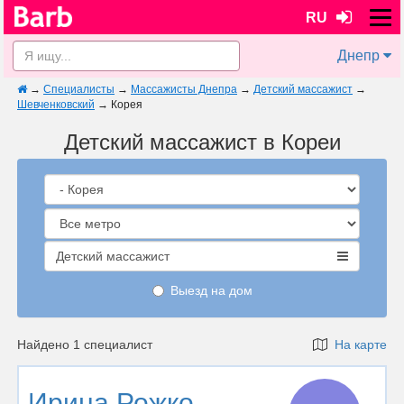
RU
Днепр
→
Специалисты
→
Массажисты Днепра
→
Детский массажист
→
Шевченковский
→
Корея
Детский массажист в Кореи
Детский массажист
Выезд на дом
Найдено 1 специалист
На карте
Ирина Рожко