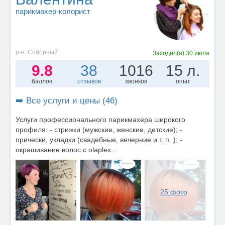
парикмахер-колорист
р-н. Соборный
Заходил(а)
30 июля
9.8
38
1016
15 л.
баллов
отзывов
звонков
опыт
➡️ Все услуги и цены (46)
Услуги профессионального парикмахера широкого
профиля: - стрижки (мужские, женские, детские); -
прически, укладки (свадебные, вечерние и т. п. ); -
окрашивание волос с olaplex...
25 фото