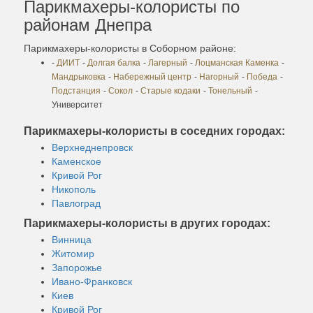
Парикмахеры-колористы по
районам Днепра
Парикмахеры-колористы в Соборном районе:
-
ДИИТ
-
Долгая балка
-
Лагерный
-
Лоцманская Каменка
-
Мандрыковка
-
Набережный центр
-
Нагорный
-
Победа
-
Подстанция
-
Сокол
-
Старые кодаки
-
Тонельный
-
Университет
Парикмахеры-колористы в соседних городах:
Верхнеднепровск
Каменское
Кривой Рог
Никополь
Павлоград
Парикмахеры-колористы в других городах:
Винница
Житомир
Запорожье
Ивано-Франковск
Киев
Кривой Рог