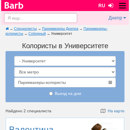
RU
Днепр
→
Специалисты
→
Парикмахеры Днепра
→
Парикмахеры-
колористы
→
Соборный
→
Университет
Колористы в Университете
Парикмахеры-колористы
Выезд на дом
Найдено 2 специалиста
На карте
Валентина