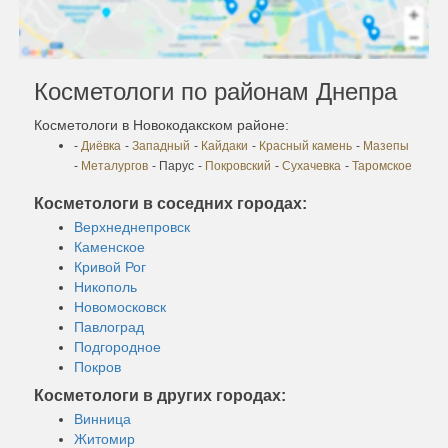
Косметологи по районам Днепра
Косметологи в Новокодакском районе:
-
Диёвка
-
Западный
-
Кайдаки
-
Красный камень
-
Мазепы
-
Металургов
- Парус
-
Покровский
-
Сухачевка
-
Таромское
Косметологи в соседних городах:
Верхнеднепровск
Каменское
Кривой Рог
Никополь
Новомосковск
Павлоград
Подгородное
Покров
Косметологи в других городах:
Винница
Житомир