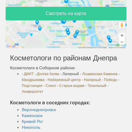
Смотреть на карте
Косметологи по районам Днепра
Косметологи в Соборном районе:
-
ДИИТ
-
Долгая балка
- Лагерный
-
Лоцманская Каменка
-
Мандрыковка
-
Набережный центр
-
Нагорный
-
Победа
-
Подстанция
-
Сокол
-
Старые кодаки
-
Тонельный
-
Университет
Косметологи в соседних городах:
Верхнеднепровск
Каменское
Кривой Рог
Никополь