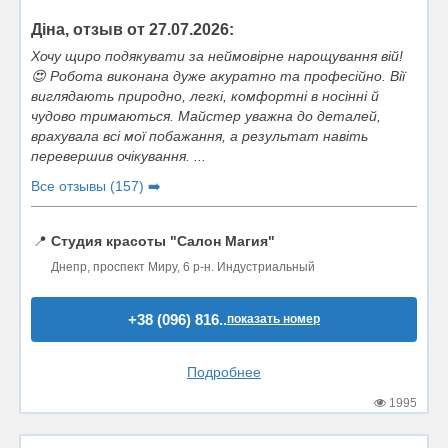
Діна, отзыв от 27.07.2026:
Хочу щиро подякувати за неймовірне нарощування вій!
😍 Робота виконана дуже акуратно та професійно. Вії
виглядають природно, легкі, комфортні в носінні й
чудово тримаються. Майстер уважна до деталей,
врахувала всі мої побажання, а результат навіть
перевершив очікування. ...
Все отзывы (157) ➡️
📍
Студия красоты "Салон Магия"
Днепр, проспект Миру, 6 р-н. Индустриальный
+38 (096) 816..
показать номер
Подробнее
1995