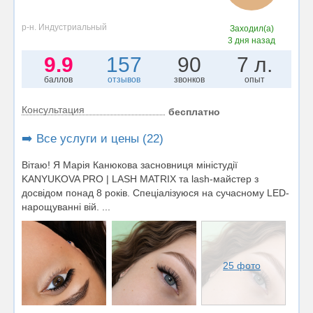
р-н. Индустриальный
Заходил(а)
3 дня назад
9.9
157
90
7 л.
баллов
отзывов
звонков
опыт
Консультация
бесплатно
➡️ Все услуги и цены (22)
Вітаю! Я Марія Канюкова засновниця міністудії
KANYUKOVA PRO | LASH MATRIX та lash-майстер з
досвідом понад 8 років. Спеціалізуюся на сучасному LED-
нарощуванні вій. ...
25 фото