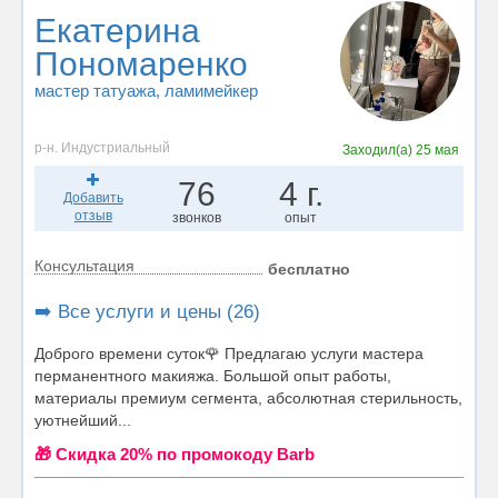
Екатерина
Пономаренко
мастер татуажа
, ламимейкер
р-н. Индустриальный
Заходил(а)
25 мая
76
4 г.
Добавить
отзыв
звонков
опыт
Консультация
бесплатно
➡️ Все услуги и цены (26)
Доброго времени суток🌹 Предлагаю услуги мастера
перманентного макияжа. Большой опыт работы,
материалы премиум сегмента, абсолютная стерильность,
уютнейший...
🎁 Cкидка 20% по промокоду Barb