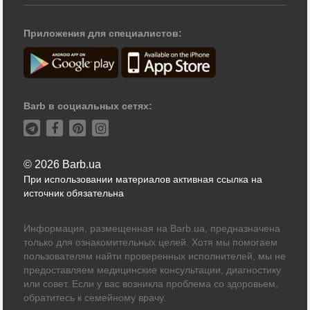
Приложения для специалистов:
Barb в социальных сетях:
© 2026 Barb.ua
При использовании материалов активная ссылка на
источник обязательна
Информация, размещенная на Barb.ua, предназначена
только для ознакомительных целей. Хотя мы помогаем
пользователям найти проверенных исполнителей, мы не
предоставляем медицинские консультации, диагностику
или совет. Если у вас возникла проблема со здоровьем,
обратитесь к семейному врачу.