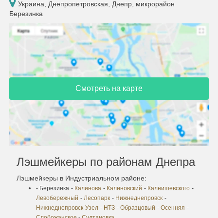
Украина, Днепропетровская, Днепр, микрорайон
Березинка
Смотреть на карте
Лэшмейкеры по районам Днепра
Лэшмейкеры в Индустриальном районе:
- Березинка
-
Калинова
-
Калиновский
-
Калнишевского
-
Левобережный
-
Лесопарк
-
Нижнеднепровск
-
Нижнеднепровск-Узел
-
НТЗ
-
Образцовый
-
Осенняя
-
Слобожанское
-
Султановка