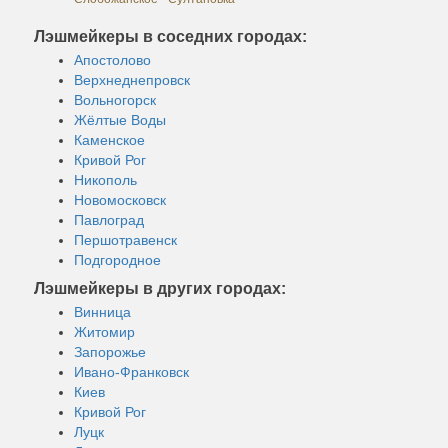
Лэшмейкеры в соседних городах:
Апостолово
Верхнеднепровск
Вольногорск
Жёлтые Воды
Каменское
Кривой Рог
Никополь
Новомосковск
Павлоград
Першотравенск
Подгородное
Лэшмейкеры в других городах:
Винница
Житомир
Запорожье
Ивано-Франковск
Киев
Кривой Рог
Луцк