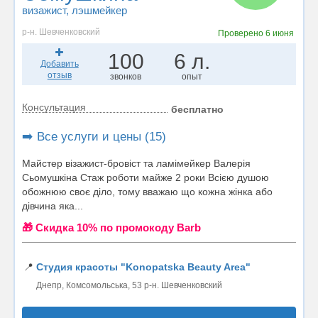
визажист
, лэшмейкер
р-н. Шевченковский
Проверено
6 июня
100
6 л.
Добавить
отзыв
звонков
опыт
Консультация
бесплатно
➡️ Все услуги и цены (15)
Майстер візажист-бровіст та ламімейкер Валерія
Сьомушкіна Стаж роботи майже 2 роки Всією душою
обожнюю своє діло, тому вважаю що кожна жінка або
дівчина яка...
🎁 Cкидка 10% по промокоду Barb
📍
Студия красоты "Konopatska Beauty Area"
Днепр, Комсомольська, 53 р-н. Шевченковский