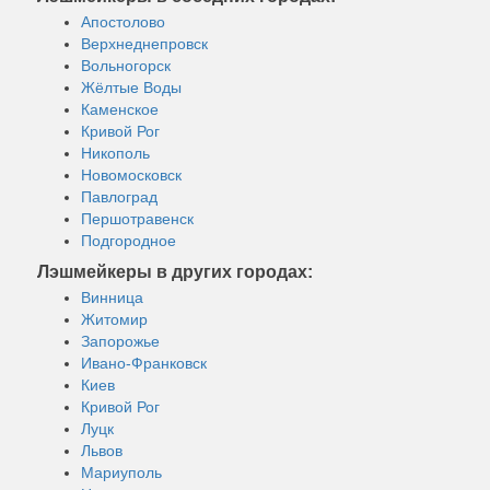
Апостолово
Верхнеднепровск
Вольногорск
Жёлтые Воды
Каменское
Кривой Рог
Никополь
Новомосковск
Павлоград
Першотравенск
Подгородное
Лэшмейкеры в других городах:
Винница
Житомир
Запорожье
Ивано-Франковск
Киев
Кривой Рог
Луцк
Львов
Мариуполь