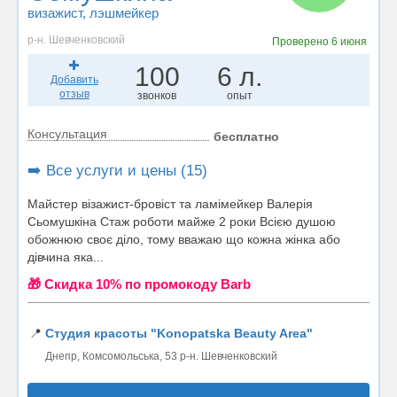
визажист
, лэшмейкер
р-н. Шевченковский
Проверено
6 июня
100
6 л.
Добавить
отзыв
звонков
опыт
Консультация
бесплатно
➡️ Все услуги и цены (15)
Майстер візажист-бровіст та ламімейкер Валерія
Сьомушкіна Стаж роботи майже 2 роки Всією душою
обожнюю своє діло, тому вважаю що кожна жінка або
дівчина яка...
🎁 Cкидка 10% по промокоду Barb
📍
Студия красоты "Konopatska Beauty Area"
Днепр, Комсомольська, 53 р-н. Шевченковский