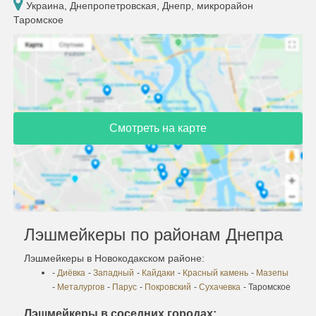
Украина, Днепропетровская, Днепр, микрорайон
Таромское
Смотреть на карте
Лэшмейкеры по районам Днепра
Лэшмейкеры в Новокодакском районе:
-
Диёвка
-
Западный
-
Кайдаки
-
Красный камень
-
Мазепы
-
Металургов
-
Парус
-
Покровский
-
Сухачевка
- Таромское
Лэшмейкеры в соседних городах: