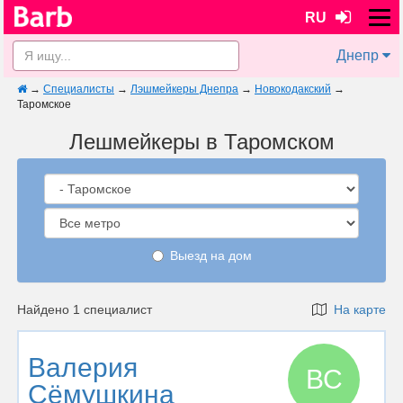
RU
Днепр
→
Специалисты
→
Лэшмейкеры Днепра
→
Новокодакский
→
Таромское
Лешмейкеры в Таромском
Выезд на дом
Найдено 1 специалист
На карте
Валерия
ВС
Сёмушкина