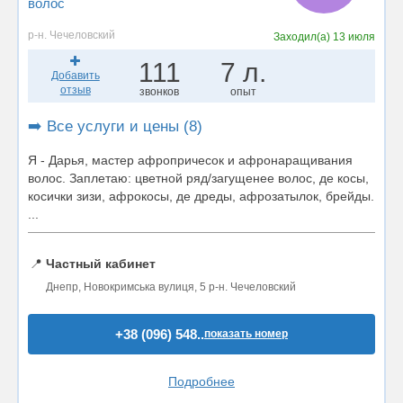
волос
р-н. Чечеловский
Заходил(а)
13 июля
111
7 л.
Добавить
отзыв
звонков
опыт
➡️ Все услуги и цены (8)
Я - Дарья, мастер афропричесок и афронаращивания
волос. Заплетаю: цветной ряд/загущенее волос, де косы,
косички зизи, афрокосы, де дреды, афрозатылок, брейды.
...
📍
Частный кабинет
Днепр, Новокримська вулиця, 5 р-н. Чечеловский
+38 (096) 548..
показать номер
Подробнее