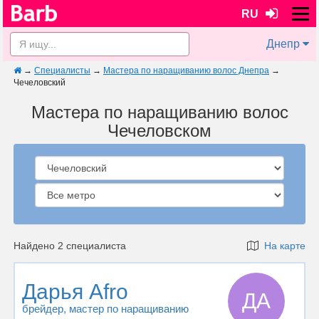
RU
Днепр
→
Специалисты
→
Мастера по наращиванию волос Днепра
→
Чечеловский
Мастера по наращиванию волос
Чечеловском
Найдено 2 специалиста
На карте
Дарья Afro
ДA
брейдер
, мастер по наращиванию