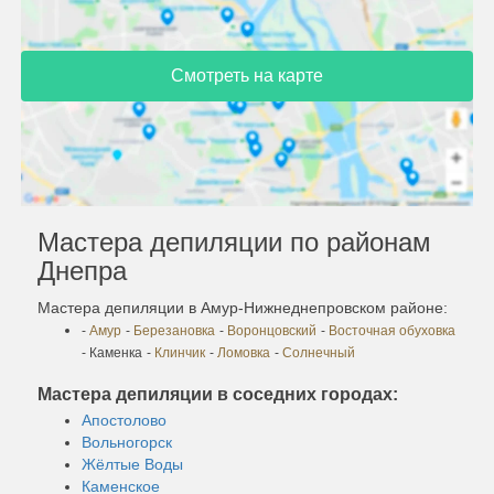
Смотреть на карте
Мастера депиляции по районам
Днепра
Мастера депиляции в Амур-Нижнеднепровском районе:
-
Амур
-
Березановка
-
Воронцовский
-
Восточная обуховка
- Каменка
-
Клинчик
-
Ломовка
-
Солнечный
Мастера депиляции в соседних городах:
Апостолово
Вольногорск
Жёлтые Воды
Каменское