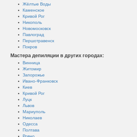
Жёлтые Воды
Каменское
Кривой Рог
Никополь
Новомосковск
Павлоград
Першотравенск
Покров
Мастера депиляции в других городах:
Винница
Житомир
Запорожье
Ивано-Франковск
Киев
Кривой Рог
Луцк
Львов
Мариуполь
Николаев
Одесса
Полтава
Ровно