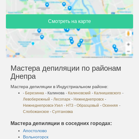
Смотреть на карте
Мастера депиляции по районам
Днепра
Мастера депиляции в Индустриальном районе:
-
Березинка
- Калинова
-
Калиновский
-
Калнишевского
-
Левобережный
-
Лесопарк
-
Нижнеднепровск
-
Нижнеднепровск-Узел
-
НТЗ
-
Образцовый
-
Осенняя
-
Слобожанское
-
Султановка
Мастера депиляции в соседних городах:
Апостолово
Вольногорск