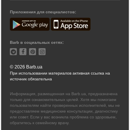
Приложения для специалистов:
Barb в социальных сетях:
© 2026 Barb.ua
При использовании материалов активная ссылка на
источник обязательна
Информация, размещенная на Barb.ua, предназначена
только для ознакомительных целей. Хотя мы помогаем
пользователям найти проверенных исполнителей, мы не
предоставляем медицинские консультации, диагностику
или совет. Если у вас возникла проблема со здоровьем,
обратитесь к семейному врачу.