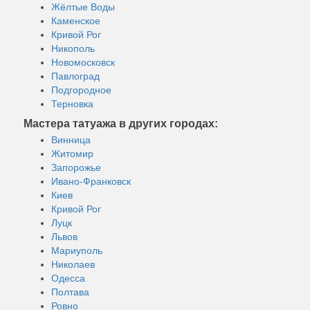
Жёлтые Воды
Каменское
Кривой Рог
Никополь
Новомосковск
Павлоград
Подгородное
Терновка
Мастера татуажа в других городах:
Винница
Житомир
Запорожье
Ивано-Франковск
Киев
Кривой Рог
Луцк
Львов
Мариуполь
Николаев
Одесса
Полтава
Ровно