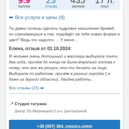
9.9
23
435
17 л.
баллов
отзыва
звонков
опыт
➡️ Все услуги и цены (8)
Ты давно хочешь сделать пудровое напыление бровей,
но сомневаешься в том, подойдёт ли тебе новая форма и
цвет? Ведь это надолго. . . У меня...
Елена, отзыв от 01.10.2024:
Я человек очень дотошный и мастера выбирала почти
два года, причём до конца не была морально готова к
тому, что все же решусь что-то делать на лице.
Выбирала по работам, причём в разных городах ( я
даже из другой области). Увидев работы...
Все отзывы (23) ➡️
📍
Студия татуажа
Днепр, Пр.Яворницкого,5 р-н. Центральный
+38 (097) 364..
показать номер