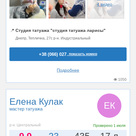
4 видео
📍
Студия татуажа "студия татуажа ларисы"
Днепр, Теплична, 27с р-н. Индустриальный
+38 (066) 027..
показать номер
Подробнее
1050
Елена Кулак
ЕК
мастер татуажа
р-н. Центральный
Проверено
1 июля