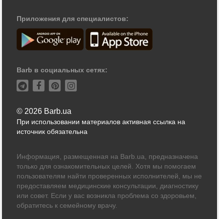
Приложения для специалистов:
Barb в социальных сетях:
© 2026 Barb.ua
При использовании материалов активная ссылка на
источник обязательна
Информация, размещенная на Barb.ua, предназначена
только для ознакомительных целей. Хотя мы помогаем
пользователям найти проверенных исполнителей, мы не
предоставляем медицинские консультации, диагностику
или совет. Если у вас возникла проблема со здоровьем,
обратитесь к семейному врачу.