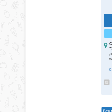
С
"
Д
в
С
Все 