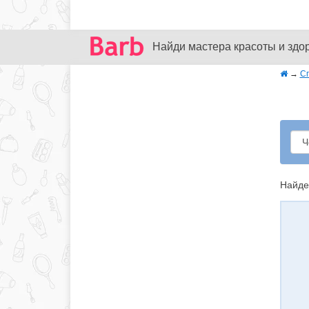
Найди мастера красоты и здо
→
С
Найде