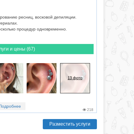
ированию ресниц, восковой депиляции.
териалах.
есколько процедур одновременно.
луги и цены (67)
13 фото
Подробнее
218
Разместить услуги