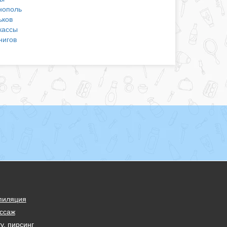
нополь
ьков
кассы
нигов
пиляция
ссаж
у, пирсинг