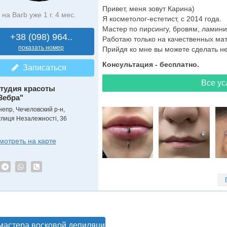
Привет, меня зовут Карина)
на Barb уже 1 г. 4 мес.
Я косметолог-естетист, с 2014 года.
Мастер по пирсингу, бровям, ламин
+38 (098) 964..
Работаю только на качественных ма
показать номер
Прийдя ко мне вы можете сделать н
Консультация - бесплатно.
Записаться
Все ус
тудия красоты
Зебра"
непр, Чечеловский р-н,
улиця Незалежності, 36
мотреть на карте
мастера восковой депиляции в Днепре