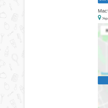
Маст
Укр