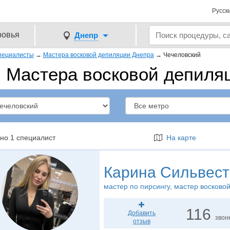
Русск
ровья
Днепр
пециалисты
→
Мастера восковой депиляции Днепра
→
Чечеловский
Мастера восковой депиля
но 1 специалист
На карте
Карина Сильвест
мастер по пирсингу
, мастер восково
116
Добавить
звон
отзыв