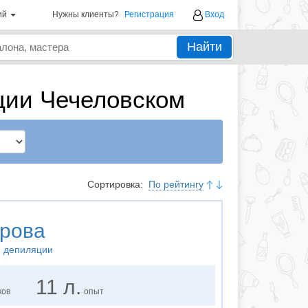
ий
Нужны клиенты?
Регистрация
Вход
Найти
ции Чечеловском
Сортировка:
По рейтингу
рова
й депиляции
11 л.
ков
опыт