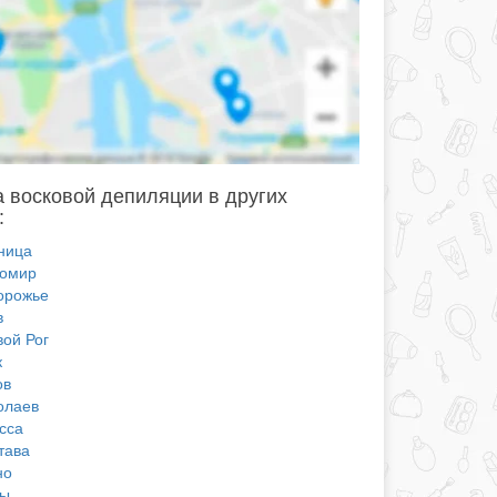
 восковой депиляции в других
:
ница
омир
орожье
в
вой Рог
к
ов
олаев
сса
тава
но
ы