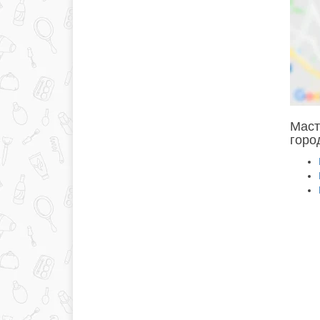
Маст
горо