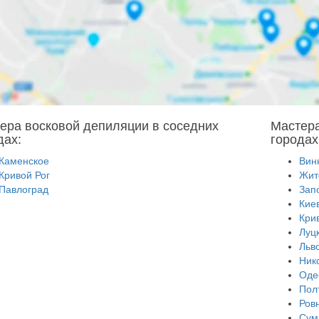
ера восковой депиляции в соседних
Мастера
дах:
городах
Каменское
Вин
Кривой Рог
Жит
Павлоград
Зап
Кие
Кри
Луц
Льв
Ник
Оде
Пол
Ров
Сум