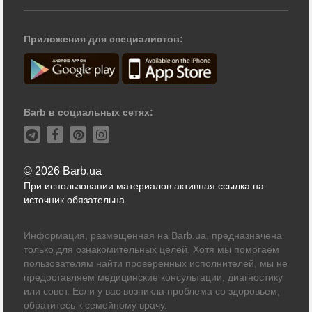
Приложения для специалистов:
Barb в социальных сетях:
© 2026 Barb.ua
При использовании материалов активная ссылка на
источник обязательна
Информация, размещенная на Barb.ua, предназначена
только для ознакомительных целей. Хотя мы помогаем
пользователям найти проверенных исполнителей, мы не
предоставляем медицинские консультации, диагностику
или совет. Если у вас возникла проблема со здоровьем,
обратитесь к семейному врачу.