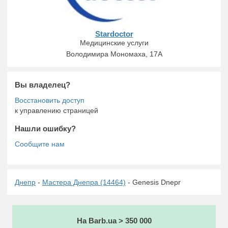
Stardoctor
Медицинские услуги
Володимира Мономаха, 17А
Вы владелец?
к управлению страницей
Нашли ошибку?
Днепр
-
Мастера Днепра (14464)
- Genesis Dnepr
На Barb.ua > 350 000