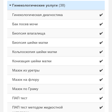
Гинекологические услуги
(38)
Гинекологическая диагностика
✔️
Бак посев мочи
✔️
Биопсия влагалища
✔️
Биопсия шейки матки
✔️
Кольпоскопия шейки матки
✔️
Конизация шейки матки
✔️
Мазок из уретры
✔️
Мазок на флору
✔️
Мазок по Граму
✔️
ПАП тест
✔️
ПАП тест методом жидкостной
✔️