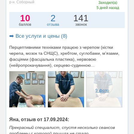
р-н. Соборный
Заходил(а)
5 дней назад
10
2
141
баллов
отзыва
звонок
➡️ Все услуги и цены (8)
Перцептивними техніками працюю з черепом (кістки
черепа, мозок та СНЩС), хребтом, суглобами, м'язами,
фасціями (фасціальна пластика), нервовою
(нейропрокачування), серцево-судинною...
9 фото
Яна, отзыв от 17.09.2024:
Прекрасный специалист, спустя несколько сеансов
проблемы с которой пришла не стало