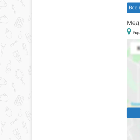
Все 
Меди
Укр