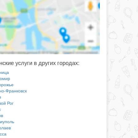
ские услуги в других городах:
ница
омир
орожье
но-Франковск
в
вой Рог
к
ов
иуполь
олаев
сса