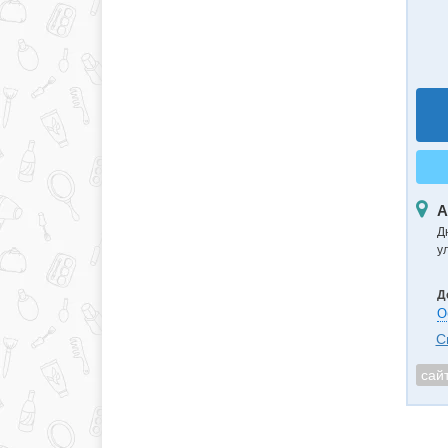
А
Д
у
Д
О
С
сай