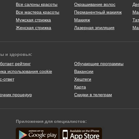
Все салоны красоты
Окрашивание волос
Де
Все мастера красоты
Перманентный макияж
Ма
Мужская стрижка
Макияж
Тат
Женская стрижка
Лазерная эпиляция
Ма
ты и здоровья:
ботает рейтинг
Обучающие программы
ика использования cookie
Вакансии
с-ответ
Хештеги
Карта
очник процедур
Скидки в телеграм
Приложения для специалистов: