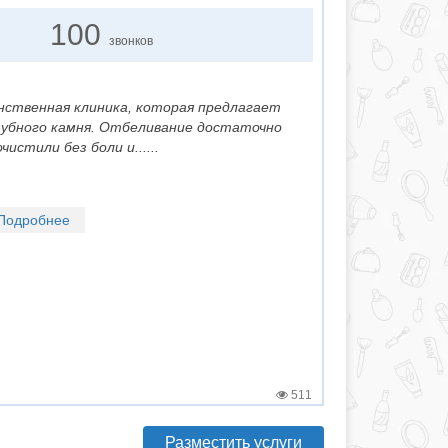
100
звонков
динственная клиника, которая предлагает
зубного камня. Отбеливание достаточно
истили без боли и......
Подробнее
511
Разместить услуги