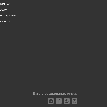
пиляция
ссаж
у, пирсинг
никюр
Barb в социальных сетях: