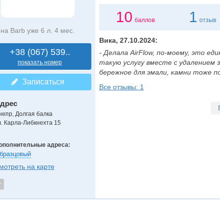
10
1
баллов
отзыв
на Barb уже 6 л. 4 мес.
Вика, 27.10.2024:
+38 (067) 539..
- Делала AirFlow, по-моему, это е
такую услугу вместе с удалением 
показать номер
бережное для эмали, камни тоже поч
Записаться
Все отзывы: 1
дрес
непр, Долгая балка
л. Карла-Либкнехта 15
ополнительные адреса:
бразцовый
мотреть на карте
т