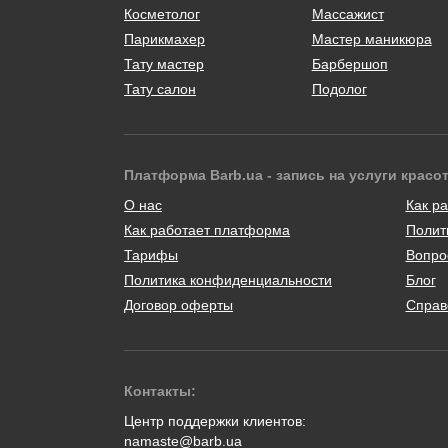
Косметолог
Массажист
Парикмахер
Мастер маникюра
Тату мастер
Барбершоп
Тату салон
Подолог
Платформа Barb.ua - запись на услуги красо
О нас
Как ра
Как работает платформа
Полит
Тарифы
Вопро
Политика конфиденциальности
Блог
Договор оферты
Справ
Контакты:
Центр поддержки клиентов:
namaste@barb.ua