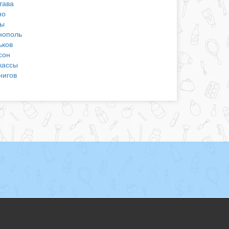
тава
но
ы
нополь
ьков
сон
кассы
нигов