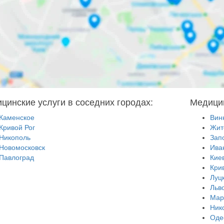
цинские услуги в соседних городах:
Медицин
Каменское
Вин
Кривой Рог
Жит
Никополь
Зап
Новомосковск
Ива
Павлоград
Кие
Кри
Луц
Льв
Мар
Ник
Оде