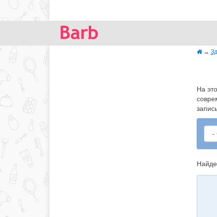
→
Зд
На эт
совре
запис
Найде