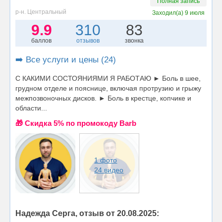
Полная запись
р-н. Центральный
Заходил(а)
9 июля
9.9
310
83
баллов
отзывов
звонка
➡️ Все услуги и цены (24)
С КАКИМИ СОСТОЯНИЯМИ Я РАБОТАЮ ► Боль в шее,
грудном отделе и пояснице, включая протрузию и грыжу
межпозвоночных дисков. ► Боль в крестце, копчике и
области...
🎁 Cкидка 5% по промокоду Barb
1 фото
24 видео
Надежда Серга, отзыв от 20.08.2025: