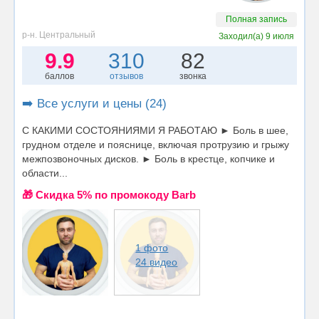
Полная запись
р-н. Центральный
Заходил(а)
9 июля
9.9
310
82
баллов
отзывов
звонка
➡️ Все услуги и цены (24)
С КАКИМИ СОСТОЯНИЯМИ Я РАБОТАЮ ► Боль в шее,
грудном отделе и пояснице, включая протрузию и грыжу
межпозвоночных дисков. ► Боль в крестце, копчике и
области...
🎁 Cкидка 5% по промокоду Barb
1 фото
24 видео