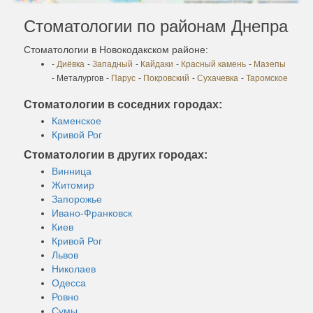
Стоматологии по районам Днепра
Стоматологии в Новокодакском районе:
-
Диёвка
-
Западный
-
Кайдаки
-
Красный камень
-
Мазепы
- Металургов
-
Парус
-
Покровский
-
Сухачевка
-
Таромское
Стоматологии в соседних городах:
Каменское
Кривой Рог
Стоматологии в других городах:
Винница
Житомир
Запорожье
Ивано-Франковск
Киев
Кривой Рог
Львов
Николаев
Одесса
Ровно
Сумы