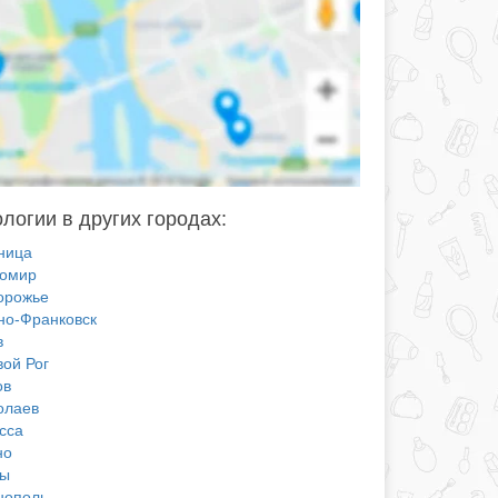
логии в других городах:
ница
омир
орожье
но-Франковск
в
вой Рог
ов
олаев
сса
но
ы
нополь