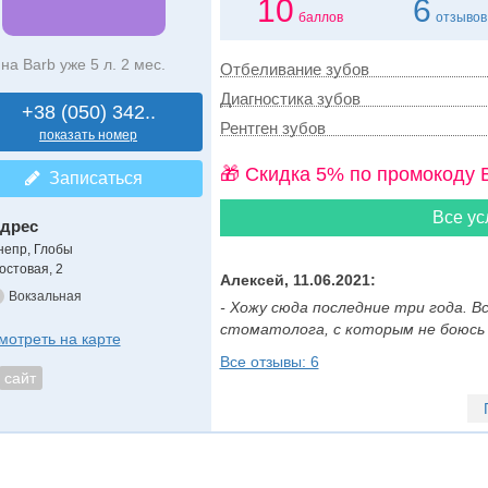
10
6
баллов
отзывов
на Barb уже 5 л. 2 мес.
Отбеливание зубов
Диагностика зубов
+38 (050) 342..
Рентген зубов
показать номер
🎁 Cкидка 5% по промокоду 
Записаться
Все ус
дрес
непр, Глобы
остовая, 2
Алексей, 11.06.2021:
Вокзальная
- Хожу сюда последние три года. В
стоматолога, с которым не боюсь ле
мотреть на карте
Все отзывы: 6
сайт