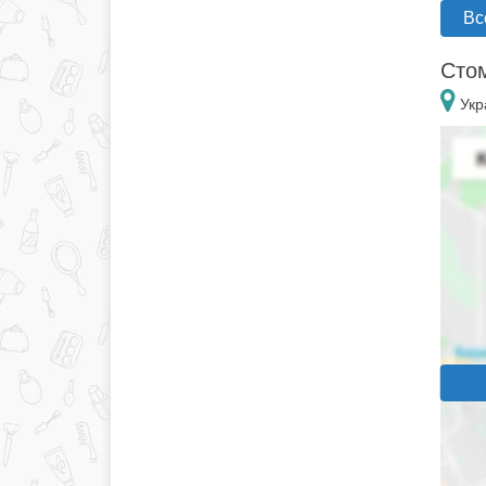
Вс
Стом
Укр