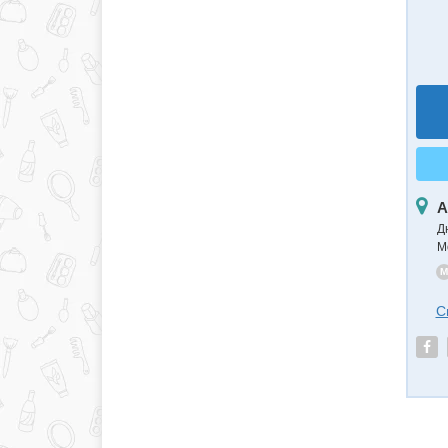
А
Д
М
M
С