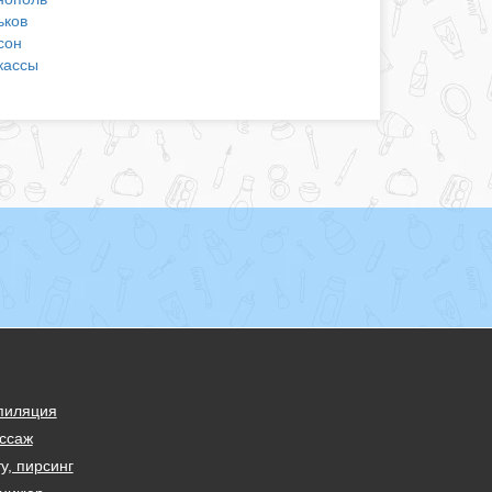
ьков
сон
кассы
пиляция
ссаж
у, пирсинг