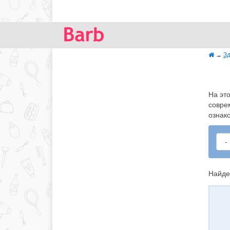
→
Зд
На эт
совре
ознак
Найде