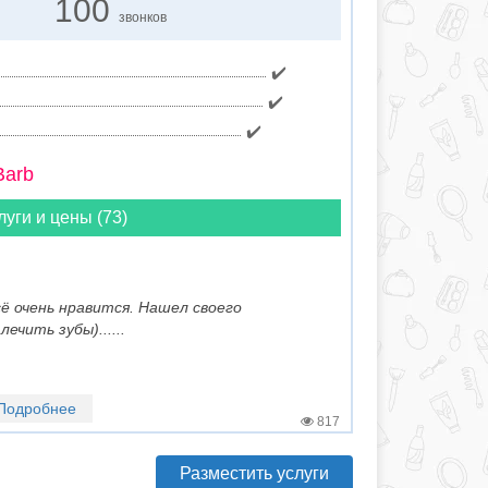
100
звонков
✔️
✔️
✔️
Barb
луги и цены (73)
сё очень нравится. Нашел своего
чить зубы)......
Подробнее
817
Разместить услуги