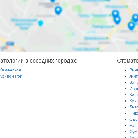
атологии в соседних городах:
Стомато
Каменское
Вин
Кривой Рог
Жит
Зап
Ива
Кие
Кри
Льв
Ник
Оде
Ров
Сум
Тер