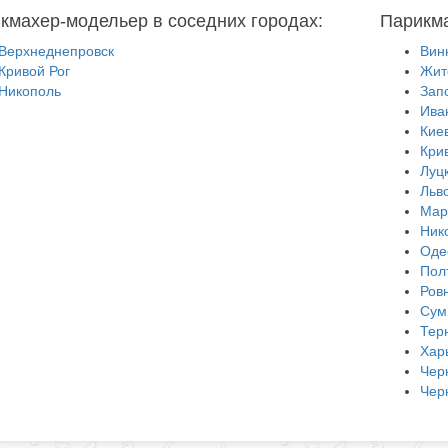
кмахер-модельер в соседних городах:
Парикма
Верхнеднепровск
Вин
Кривой Рог
Жит
Никополь
Зап
Ива
Кие
Кри
Луц
Льв
Мар
Ник
Оде
Пол
Ров
Сум
Тер
Хар
Чер
Чер