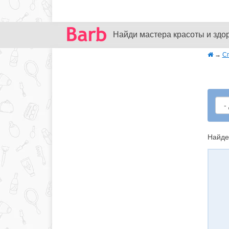
Найди мастера красоты и здо
→
С
Найде