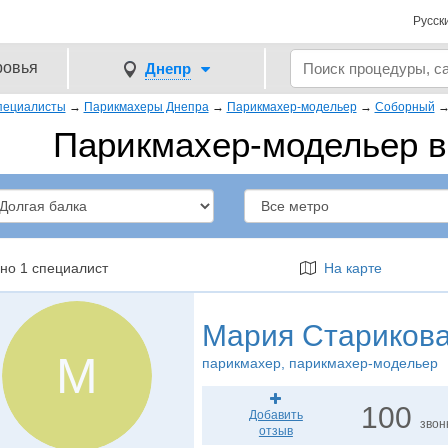
Русск
ровья
Днепр
пециалисты
→
Парикмахеры Днепра
→
Парикмахер-модельер
→
Соборный
Парикмахер-модельер в
но 1 специалист
На карте
Мария Стариков
М
парикмахер
, парикмахер-модельер
100
Добавить
звон
отзыв