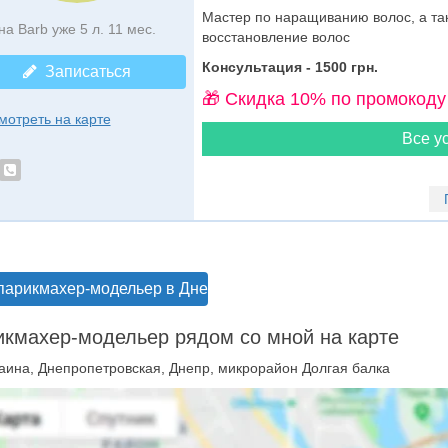
Мастер по наращиванию волос, а та
на Barb уже 5 л. 11 мес.
восстановление волос
Консультация - 1500 грн.
Записаться
🎁 Cкидка 10% по промокоду
мотреть на карте
Все ус
парикмахер-модельер в Днепре
кмахер-модельер рядом со мной на карте
аина, Днепропетровская, Днепр, микрорайон Долгая балка