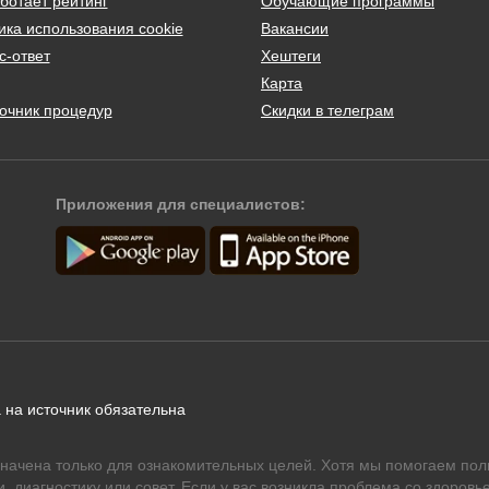
ботает рейтинг
Обучающие программы
ика использования cookie
Вакансии
с-ответ
Хештеги
Карта
очник процедур
Скидки в телеграм
Приложения для специалистов:
 на источник обязательна
начена только для ознакомительных целей. Хотя мы помогаем пол
 диагностику или совет. Если у вас возникла проблема со здоровье