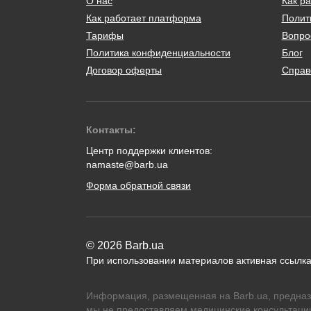
О нас
Как ра
Как работает платформа
Полит
Тарифы
Вопро
Политика конфиденциальности
Блог
Договор оферты
Справ
Контакты:
Центр поддержки клиентов:
namaste@barb.ua
Форма обратной связи
© 2026 Barb.ua
При использовании материалов активная ссылка
Информация, размещенная на Barb.ua, предназ
мы не предоставляем медицинские консультации,