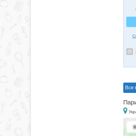
С
Все 
Пари
Укр