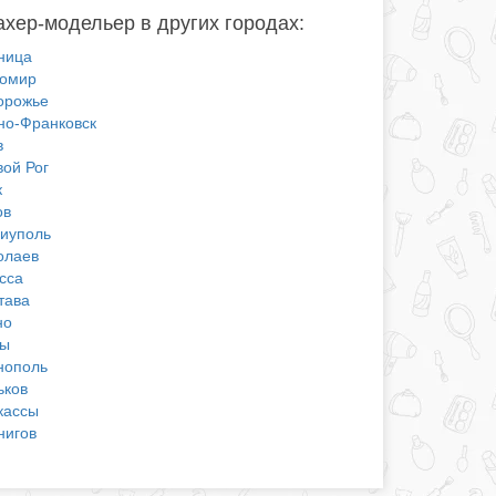
хер-модельер в других городах:
ница
омир
орожье
но-Франковск
в
вой Рог
к
ов
иуполь
олаев
сса
тава
но
ы
нополь
ьков
кассы
нигов