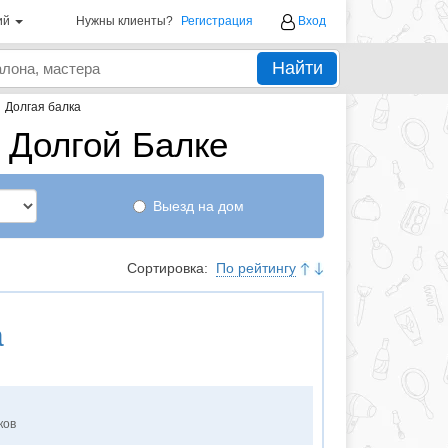
ий
Нужны клиенты?
Регистрация
Вход
Найти
→
Долгая балка
 Долгой Балке
Выезд на дом
Сортировка:
По рейтингу
а
ков