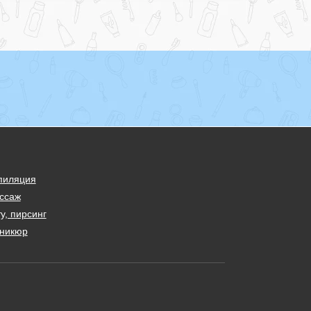
пиляция
ссаж
у, пирсинг
никюр