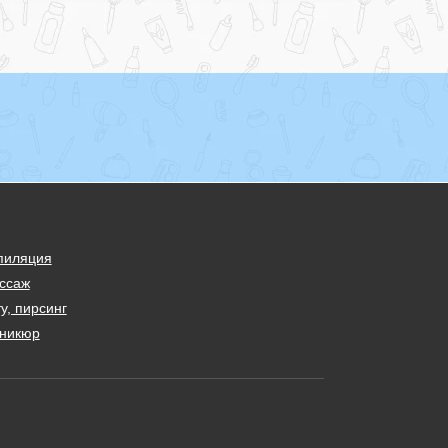
пиляция
ссаж
у, пирсинг
никюр