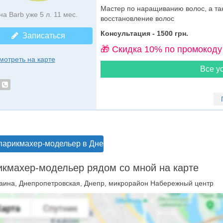
Мастер по наращиванию волос, а та
на Barb уже 5 л. 11 мес.
восстановление волос
Консультация - 1500 грн.
Записаться
🎁 Cкидка 10% по промокоду
мотреть на карте
Все ус
парикмахер-модельер в Днепре
кмахер-модельер рядом со мной на карте
аина, Днепропетровская, Днепр, микрорайон Набережный центр