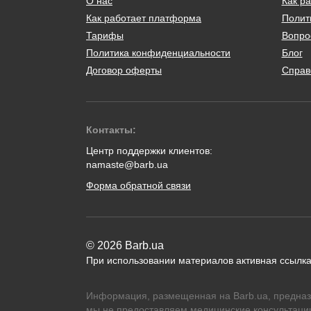
О нас
Как ра
Как работает платформа
Полит
Тарифы
Вопро
Политика конфиденциальности
Блог
Договор оферты
Справ
Контакты:
Центр поддержки клиентов:
namaste@barb.ua
Форма обратной связи
© 2026 Barb.ua
При использовании материалов активная ссылка
Информация, размещенная на Barb.ua, предназ
мы не предоставляем медицинские консультации,