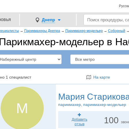
Русск
ровья
Днепр
пециалисты
→
Парикмахеры Днепра
→
Парикмахер-модельер
→
Соборный
Парикмахер-модельер в Н
но 1 специалист
На карте
Мария Стариков
М
парикмахер
, парикмахер-модельер
100
Добавить
звон
отзыв