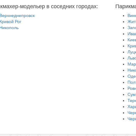
кмахер-модельер в соседних городах:
Парикма
Верхнеднепровск
Вин
Кривой Рог
Жит
Никополь
Зап
Ива
Кие
Кри
Луц
Льв
Мар
Ник
Оде
Пол
Ров
Сум
Тер
Хар
Чер
Чер