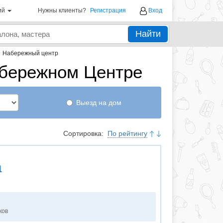
ий
Нужны клиенты?
Регистрация
Вход
Найти
→
Набережный центр
абережном Центре
Выезд на дом
Сортировка:
По рейтингу
а
ков