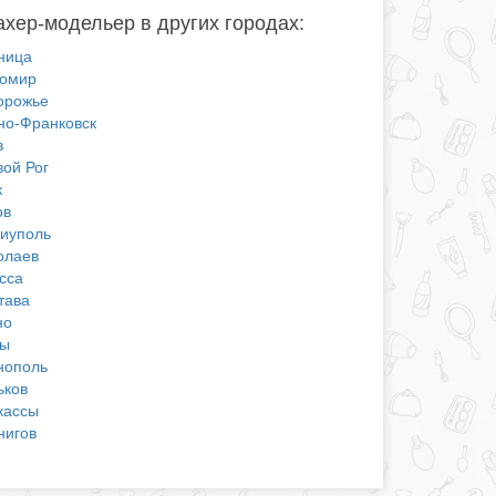
хер-модельер в других городах:
ница
омир
орожье
но-Франковск
в
вой Рог
к
ов
иуполь
олаев
сса
тава
но
ы
нополь
ьков
кассы
нигов