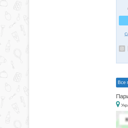
С
Все 
Пари
Укр