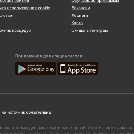
ботает рейтинг
Обучающие программы
ика использования cookie
Вакансии
с-ответ
Хештеги
Карта
очник процедур
Скидки в телеграм
Приложения для специалистов:
 на источник обязательна
начена только для ознакомительных целей. Хотя мы помогаем пол
 диагностику или совет. Если у вас возникла проблема со здоровье