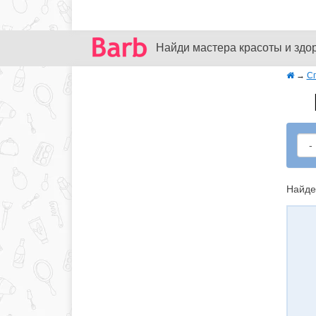
Найди мастера красоты и здо
→
С
Найде