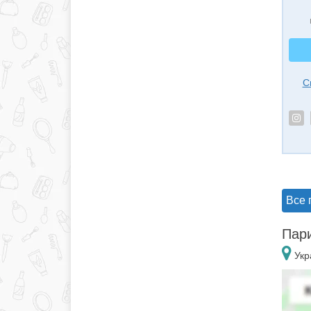
С
Все 
Пари
Укр