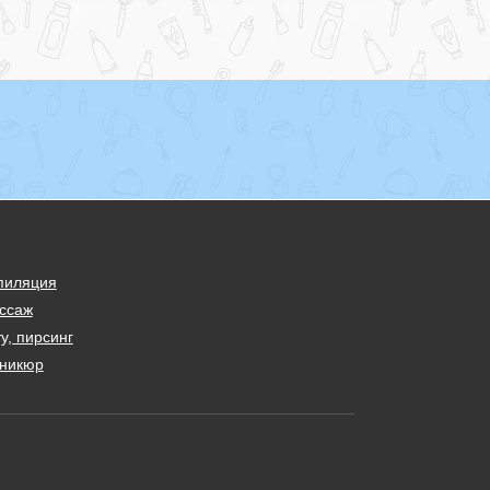
пиляция
ссаж
у, пирсинг
никюр