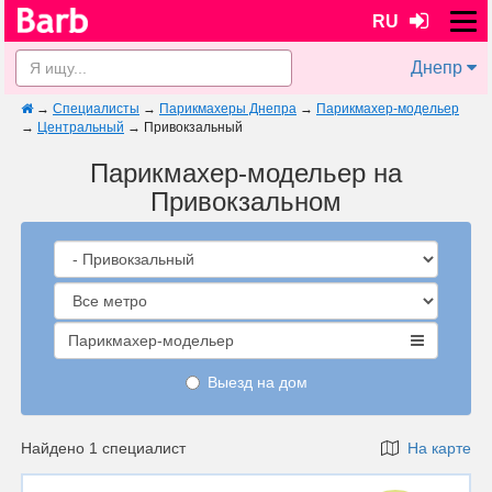
RU
Днепр
→
Специалисты
→
Парикмахеры Днепра
→
Парикмахер-модельер
→
Центральный
→
Привокзальный
Парикмахер-модельер на
Привокзальном
Парикмахер-модельер
Выезд на дом
Найдено 1 специалист
На карте