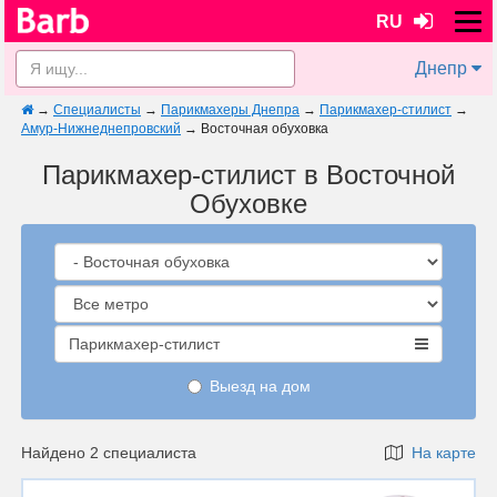
RU
Днепр
→
Специалисты
→
Парикмахеры Днепра
→
Парикмахер-стилист
→
Амур-Нижнеднепровский
→
Восточная обуховка
Парикмахер-стилист в Восточной
Обуховке
Парикмахер-стилист
Выезд на дом
Найдено 2 специалиста
На карте