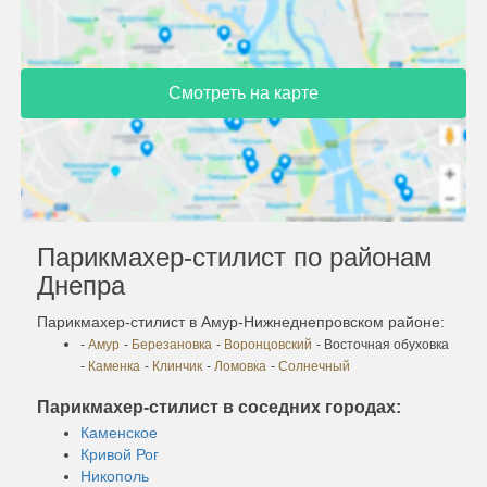
Смотреть на карте
Парикмахер-стилист по районам
Днепра
Парикмахер-стилист в Амур-Нижнеднепровском районе:
-
Амур
-
Березановка
-
Воронцовский
- Восточная обуховка
-
Каменка
-
Клинчик
-
Ломовка
-
Солнечный
Парикмахер-стилист в соседних городах:
Каменское
Кривой Рог
Никополь