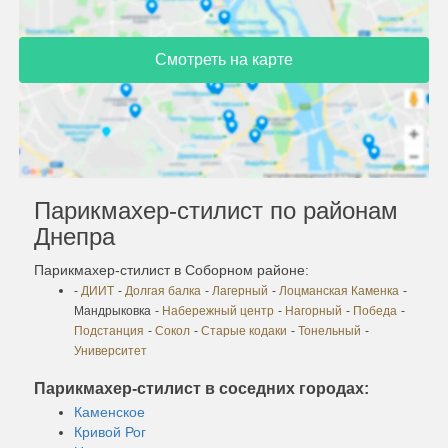
Смотреть на карте
Парикмахер-стилист по районам
Днепра
Парикмахер-стилист в Соборном районе:
-
ДИИТ
-
Долгая балка
-
Лагерный
-
Лоцманская Каменка
-
Мандрыковка
-
Набережный центр
-
Нагорный
-
Победа
-
Подстанция
-
Сокол
-
Старые кодаки
-
Тонельный
-
Университет
Парикмахер-стилист в соседних городах:
Каменское
Кривой Рог