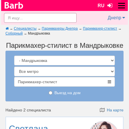
RU
Днепр
→
Специалисты
→
Парикмахеры Днепра
→
Парикмахер-стилист
→
Соборный
→
Мандрыковка
Парикмахер-стилист в Мандрыковке
Парикмахер-стилист
Выезд на дом
Найдено 2 специалиста
На карте
Светлана