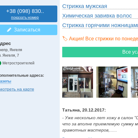
Стрижка мужская
+38 (098) 830..
Химическая завивка волос
показать номер
Стрижка горячими ножницам
Записаться
🏷️ Акция! Все стрижки по понед
дрес
непр, Янгеля
Все ус
. Янгеля, 7
Метростроителей
ополнительные адреса:
азепы
мотреть на карте
Татьяна, 20.12.2017:
- Уже несколько лет хожу в салон "
что за вполне приемлемую сумму м
грамотных мастеров,......