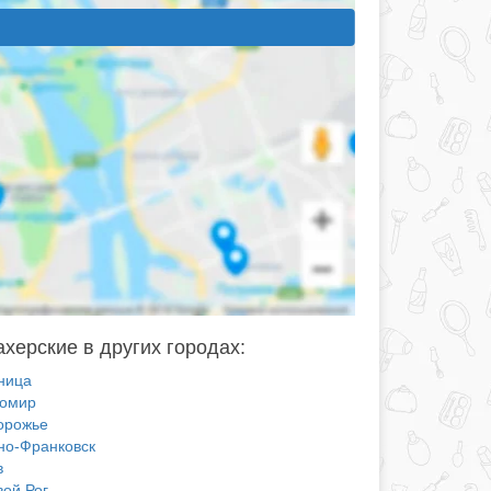
херские в других городах:
ница
омир
орожье
но-Франковск
в
вой Рог