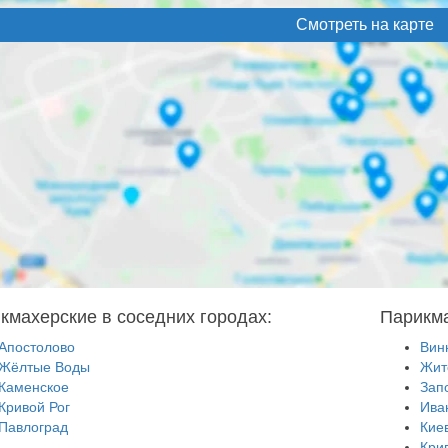
Смотреть на карте
кмахерские в соседних городах:
Парикма
Апостолово
Вин
Жёлтые Воды
Жит
Каменское
Зап
Кривой Рог
Ива
Павлоград
Кие
Кри