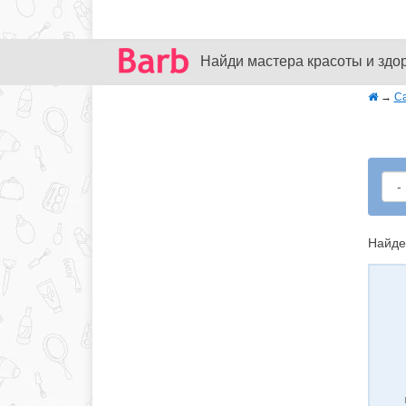
Найди мастера красоты и здо
→
С
Найде