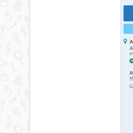
А
Д
ул
M
Д
М
С