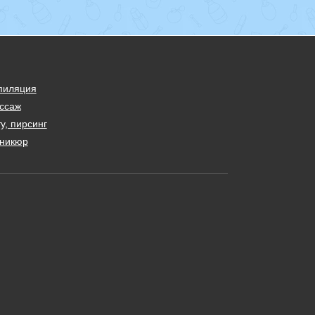
пиляция
ссаж
у, пирсинг
никюр