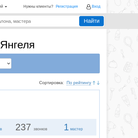
ий
Нужны клиенты?
Регистрация
Вход
Найти
 Янгеля
Сортировка:
По рейтингу
237
1
в
звонков
мастер