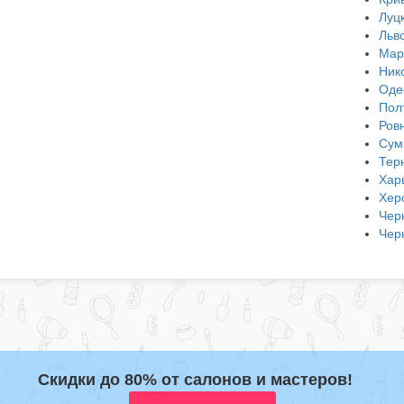
Луц
Льв
Мар
Ник
Оде
Пол
Ров
Сум
Тер
Хар
Хер
Чер
Чер
Скидки до 80% от салонов и мастеров!