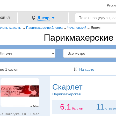
Русск
ровья
Днепр
алоны красоты
→
Парикмахерские Днепра
→
Чечеловский
→
Янгеля
Парикмахерские
но 1 салон
На карте
Скарлет
Парикмахерская
6.1
11
баллов
отзыво
на Barb уже 9 л. 11 мес.