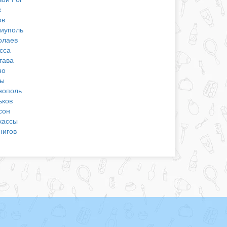
к
ов
иуполь
олаев
сса
тава
но
ы
нополь
ьков
сон
кассы
нигов