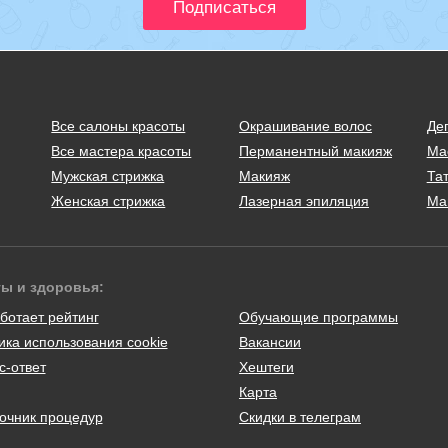
Все салоны красоты
Окрашивание волос
Де
Все мастера красоты
Перманентный макияж
Ма
Мужская стрижка
Макияж
Тат
Женская стрижка
Лазерная эпиляция
Ма
ты и здоровья:
ботает рейтинг
Обучающие программы
ика использования cookie
Вакансии
с-ответ
Хештеги
Карта
очник процедур
Скидки в телеграм