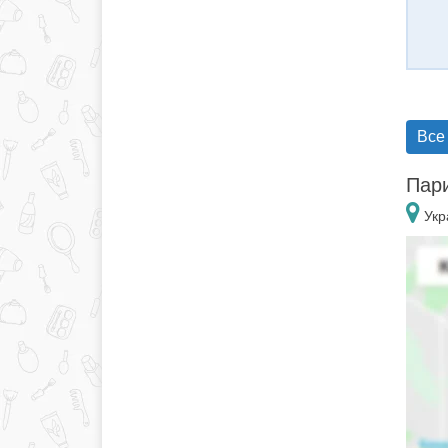
Все
Пари
Укр