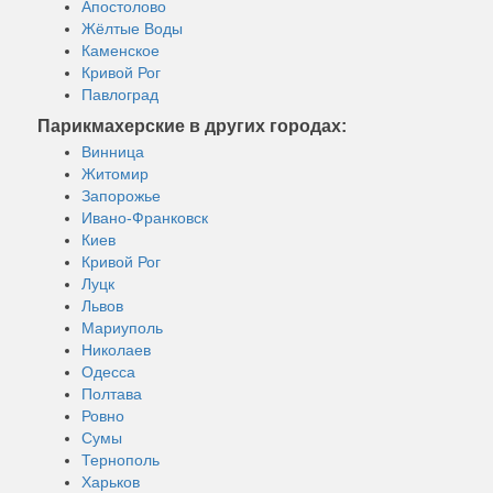
Апостолово
Жёлтые Воды
Каменское
Кривой Рог
Павлоград
Парикмахерские в других городах:
Винница
Житомир
Запорожье
Ивано-Франковск
Киев
Кривой Рог
Луцк
Львов
Мариуполь
Николаев
Одесса
Полтава
Ровно
Сумы
Тернополь
Харьков