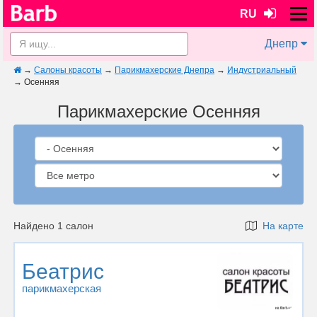
RU
Днепр
→
Салоны красоты
→
Парикмахерские Днепра
→
Индустриальный
→
Осенняя
Парикмахерские Осенняя
Найдено 1 салон
На карте
Беатрис
парикмахерская