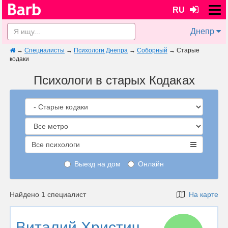
RU
Днепр
→
Специалисты
→
Психологи Днепра
→
Соборный
→
Старые
кодаки
Психологи в старых Кодаках
Все психологи
Выезд на дом
Онлайн
Найдено 1 специалист
На карте
Виталий Христич