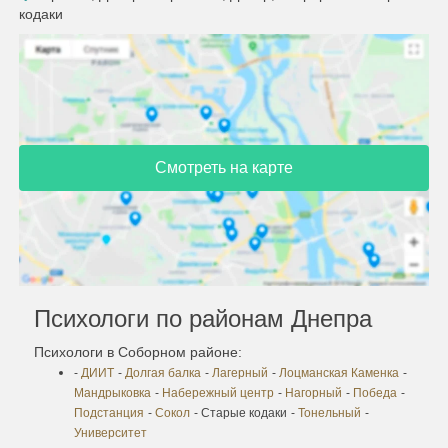
кодаки
Смотреть на карте
Психологи по районам Днепра
Психологи в Соборном районе:
-
ДИИТ
-
Долгая балка
-
Лагерный
-
Лоцманская Каменка
-
Мандрыковка
-
Набережный центр
-
Нагорный
-
Победа
-
Подстанция
-
Сокол
- Старые кодаки
-
Тонельный
-
Университет