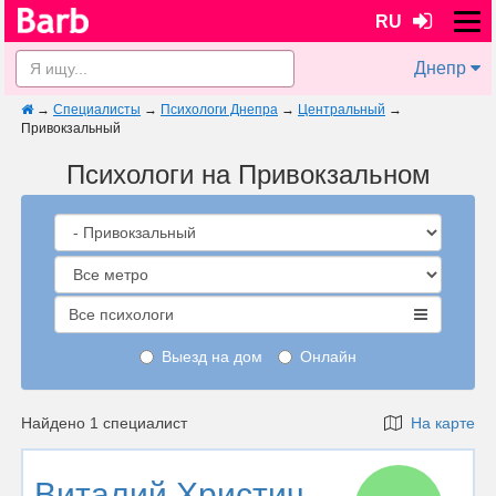
RU
Днепр
→
Специалисты
→
Психологи Днепра
→
Центральный
→
Привокзальный
Психологи на Привокзальном
Все психологи
Выезд на дом
Онлайн
Найдено 1 специалист
На карте
Виталий Христич