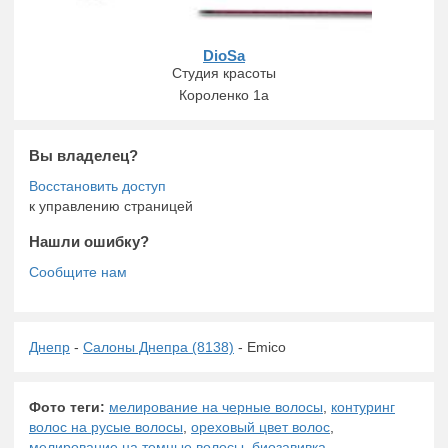
DioSa
Студия красоты
Короленко 1а
Вы владелец?
к управлению страницей
Нашли ошибку?
Днепр
-
Салоны Днепра (8138)
- Emico
Фото теги:
мелирование на черные волосы
,
контуринг
волос на русые волосы
,
ореховый цвет волос
,
мелирование на темные волосы
,
биозавивка