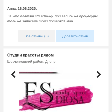
продаются средства по уходу за волосами и кожей.
Анна, 16.06.2025:
Обращаем ваше внимание на то, что мастера "Emico"
принимают по предварительной записи. Удобный график
За что платят з/п админу, при записи на процедуры
работы позволит вам записаться на процедуру, не
толи не записала толи потеряла мой...
отменяя запланированные мероприятия.
Все отзывы (5)
Добавить отзыв
Студии красоты рядом
Шевченковский район, Днепр