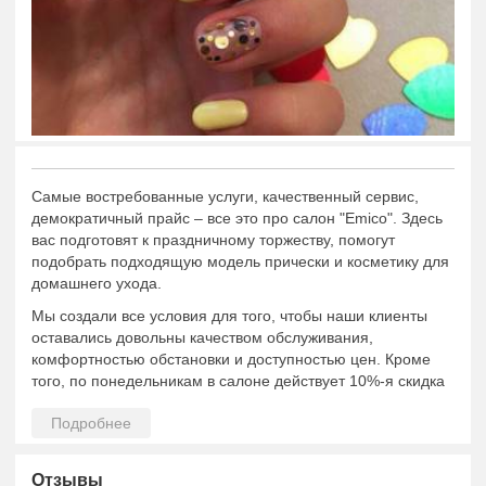
Самые востребованные услуги, качественный сервис,
демократичный прайс – все это про салон "Emico". Здесь
вас подготовят к праздничному торжеству, помогут
подобрать подходящую модель прически и косметику для
домашнего ухода.
Мы создали все условия для того, чтобы наши клиенты
оставались довольны качеством обслуживания,
комфортностью обстановки и доступностью цен. Кроме
того, по понедельникам в салоне действует 10%-я скидка
на окрашивание волос и услуги мастеров ногтевого
сервиса.
Здесь вы сможете не только ярко преобразиться, но и
организовать маленький бьюти-шоппинг: в "Emico"
Отзывы