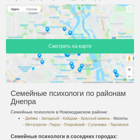
Смотреть на карте
Семейные психологи по районам
Днепра
Семейные психологи в Новокодакском районе:
-
Диёвка
-
Западный
-
Кайдаки
-
Красный камень
- Мазепы
-
Металургов
-
Парус
-
Покровский
-
Сухачевка
-
Таромское
Семейные психологи в соседних городах: