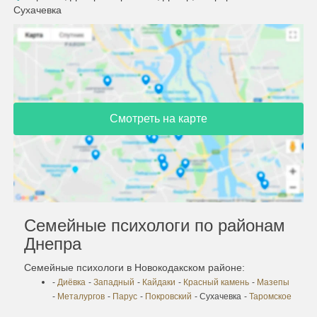
Сухачевка
Смотреть на карте
Семейные психологи по районам
Днепра
Семейные психологи в Новокодакском районе:
-
Диёвка
-
Западный
-
Кайдаки
-
Красный камень
-
Мазепы
-
Металургов
-
Парус
-
Покровский
- Сухачевка
-
Таромское