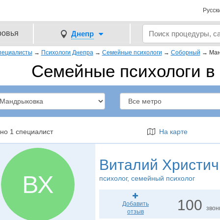
Русск
ровья
Днепр
пециалисты
→
Психологи Днепра
→
Семейные психологи
→
Соборный
→
Ман
Семейные психологи в
но 1 специалист
На карте
Виталий Христич
ВХ
психолог
, семейный психолог
100
Добавить
звон
отзыв