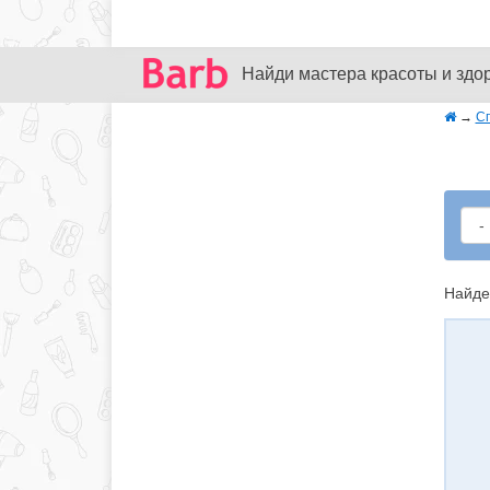
Найди мастера красоты и здо
→
С
Найде