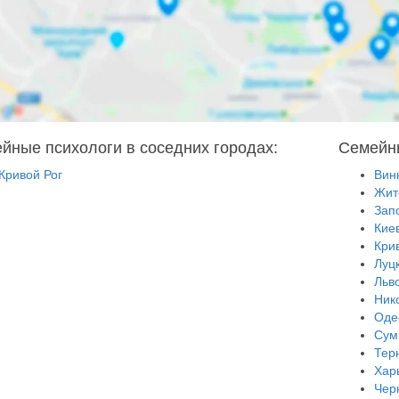
йные психологи в соседних городах:
Семейны
Кривой Рог
Вин
Жит
Зап
Кие
Кри
Луц
Льв
Ник
Оде
Сум
Тер
Хар
Чер