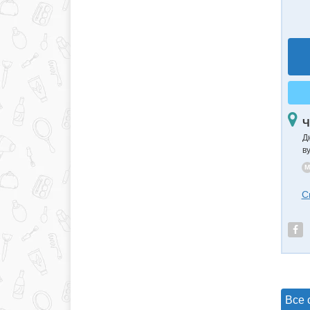
Ч
Д
в
M
С
Все 