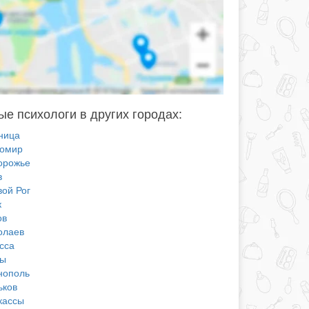
е психологи в других городах:
ница
омир
орожье
в
вой Рог
к
ов
олаев
сса
ы
нополь
ьков
кассы