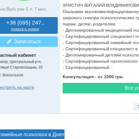
ХРИСТИЧ ВИТАЛИЙ ВЛАДИМИРОВ
на Barb уже 5 л. 7 мес.
Оказываю высококвалифицированну
широкого спектра психологических п
+38 (095) 247..
парам, детям, родителям
показать номер
- Дипломированный медицинский пс
- Сертифицированный специалист по
Записаться
- Сертифицированный семейный пси
- Сертифицированный специалист в 
астный кабинет
- Дипломированный детский психоло
- Сертифицированный патопсихолог 
непр, Центральный р-н,
- Сертифицированный...
улиця Старокозацька, 35
Вокзальная
Консультация - от 1000 грн.
мотреть на карте
Все ус
семейные психологи в Днепре