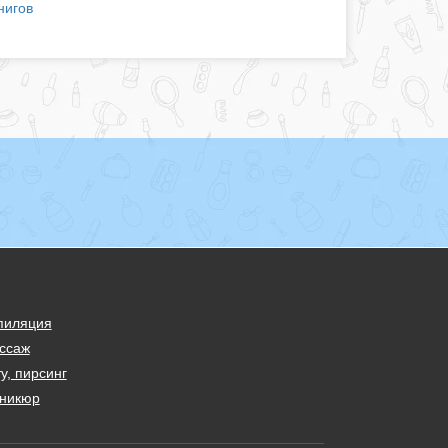
нигов
пиляция
ссаж
у, пирсинг
никюр