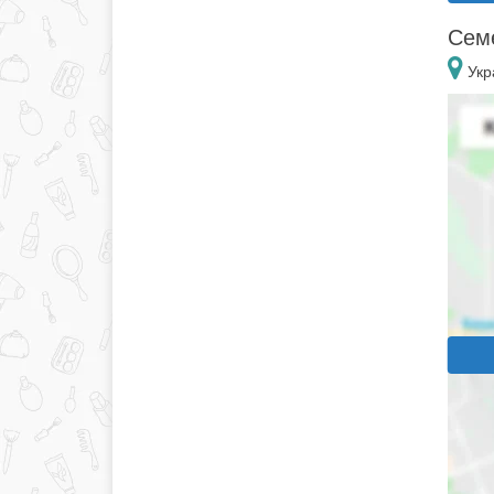
Семе
Укр