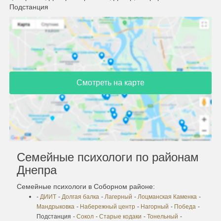
Подстанция
Смотреть на карте
Семейные психологи по районам
Днепра
Семейные психологи в Соборном районе:
-
ДИИТ
-
Долгая балка
-
Лагерный
-
Лоцманская Каменка
-
Мандрыковка
-
Набережный центр
-
Нагорный
-
Победа
-
Подстанция
-
Сокол
-
Старые кодаки
-
Тонельный
-