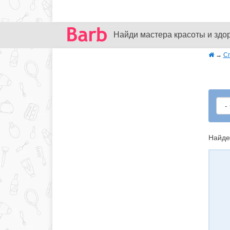
Найди мастера красоты и здо
→
С
Найде