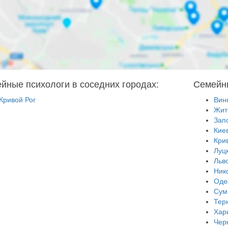
йные психологи в соседних городах:
Семейны
Кривой Рог
Вин
Жит
Зап
Кие
Кри
Луц
Льв
Ник
Оде
Сум
Тер
Хар
Чер