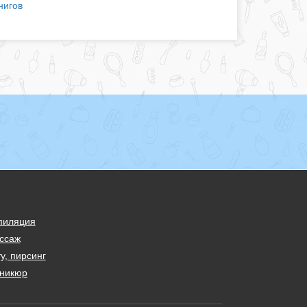
нигов
пиляция
ссаж
у, пирсинг
никюр