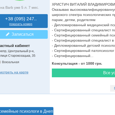
ХРИСТИЧ ВИТАЛИЙ ВЛАДИМИРОВ
на Barb уже 5 л. 7 мес.
Оказываю высококвалифицированну
широкого спектра психологических п
+38 (095) 247..
парам, детям, родителям
показать номер
- Дипломированный медицинский пс
- Сертифицированный специалист по
Записаться
- Сертифицированный семейный пси
- Сертифицированный специалист в 
астный кабинет
- Дипломированный детский психоло
- Сертифицированный патопсихолог 
непр, Центральный р-н,
- Сертифицированный...
улиця Старокозацька, 35
Вокзальная
Консультация - от 1000 грн.
мотреть на карте
Все ус
семейные психологи в Днепре