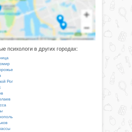
е психологи в других городах:
ница
омир
орожье
в
вой Рог
к
ов
олаев
сса
ы
нополь
ьков
кассы