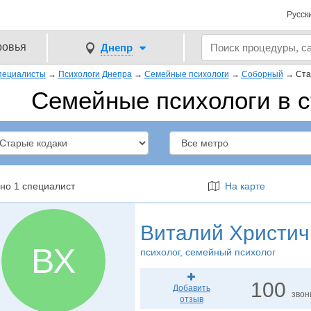
Русск
ровья
Днепр
пециалисты
→
Психологи Днепра
→
Семейные психологи
→
Соборный
→
Ста
Семейные психологи в с
но 1 специалист
На карте
Виталий Христич
ВХ
психолог
, семейный психолог
100
Добавить
звон
отзыв