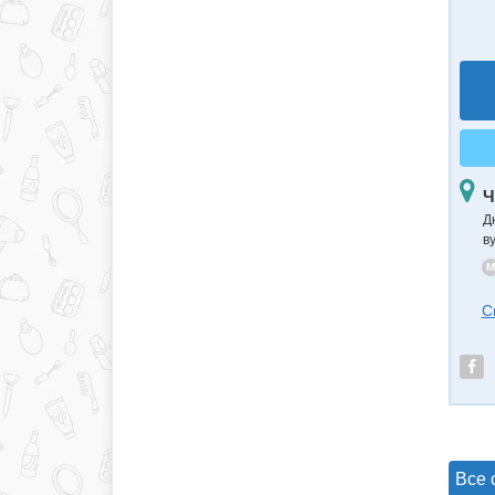
Ч
Д
в
M
С
Все 