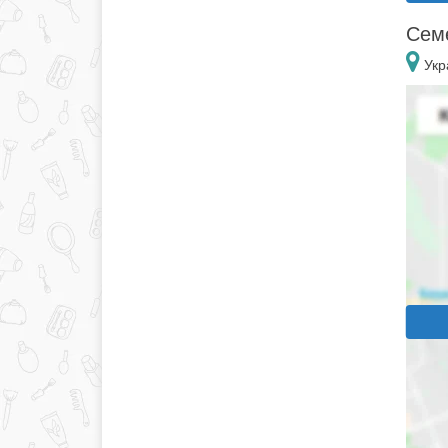
Семе
Укр