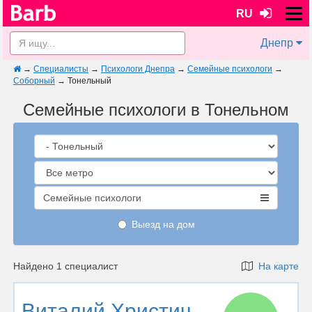
RU
Днепр
→
Специалисты
→
Психологи Днепра
→
Семейные психологи
→
Соборный
→
Тонельный
Семейные психологи в Тонельном
Семейные психологи
Выезд на дом
Найдено 1 специалист
На карте
Виталий Христич