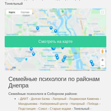
Тонельный
Смотреть на карте
Семейные психологи по районам
Днепра
Семейные психологи в Соборном районе:
-
ДИИТ
-
Долгая балка
-
Лагерный
-
Лоцманская Каменка
-
Мандрыковка
-
Набережный центр
-
Нагорный
-
Победа
-
Подстанция
-
Сокол
-
Старые кодаки
- Тонельный
-