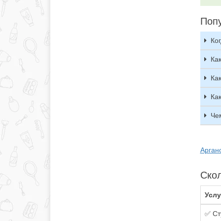
Поп
Ког
Ка
Ка
Ка
Че
Арган
Скол
Услу
✅ Ст