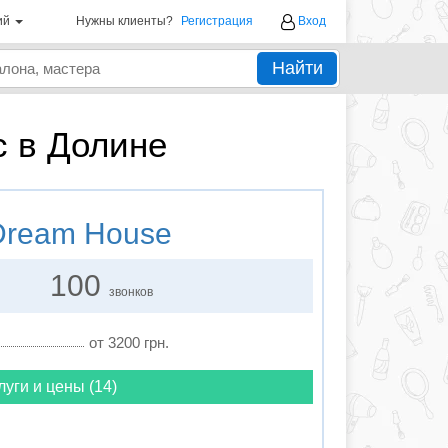
ий
Нужны клиенты?
Регистрация
Вход
Найти
с в Долине
ream House
100
звонков
от 3200 грн.
луги и цены (14)