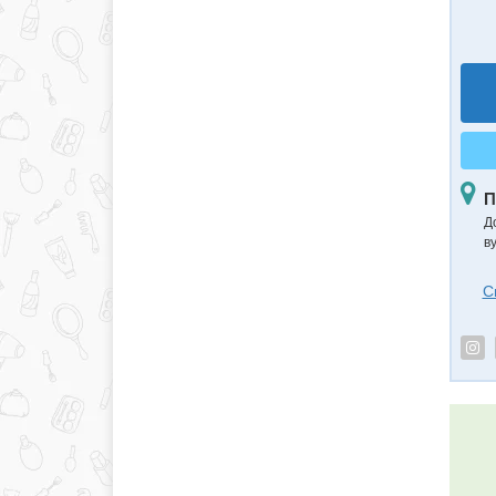
П
Д
в
С