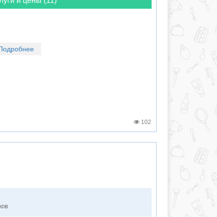
луги и цены (11)
Подробнее
102
ков