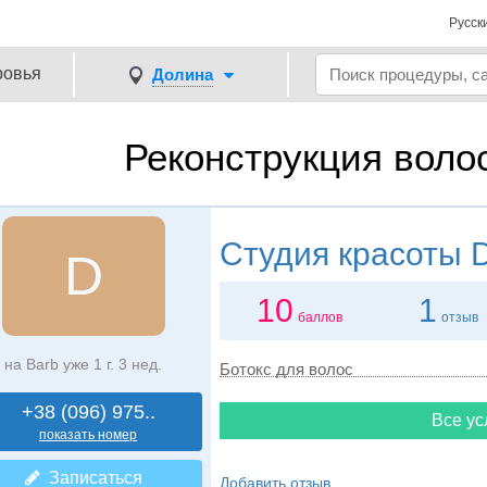
Русск
ровья
Долина
Реконструкция воло
Студия красоты
D
D
10
1
баллов
отзыв
на Barb уже 1 г. 3 нед.
Ботокс для волос
+38 (096) 975..
Все ус
показать номер
Записаться
Добавить отзыв