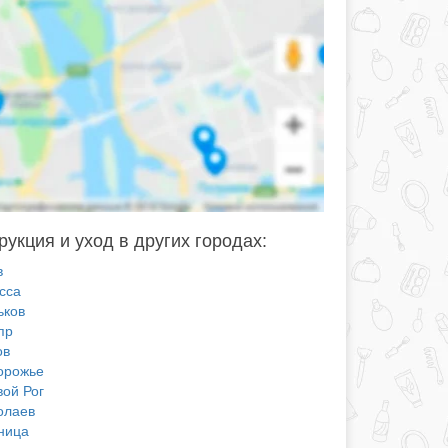
рукция и уход в других городах:
в
сса
ьков
пр
ов
орожье
вой Рог
олаев
ница