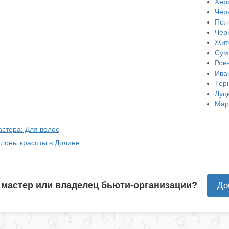
Хер
Чер
Пол
Чер
Жит
Сум
Ров
Ива
Тер
Луц
Мар
астера: Для волос
алоны красоты в Долине
 мастер или владелец бьюти-организации?
До