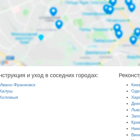
нструкция и уход в соседних городах:
Реконст
Ивано-Франковск
Кие
Калуш
Оде
Коломыя
Хар
Дне
Льв
Зап
Кри
Ник
Вин