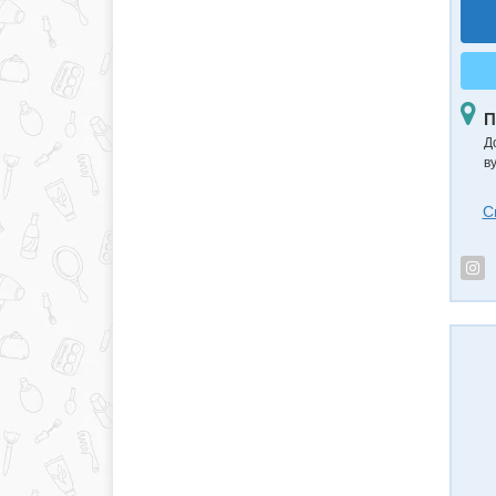
П
Д
в
С