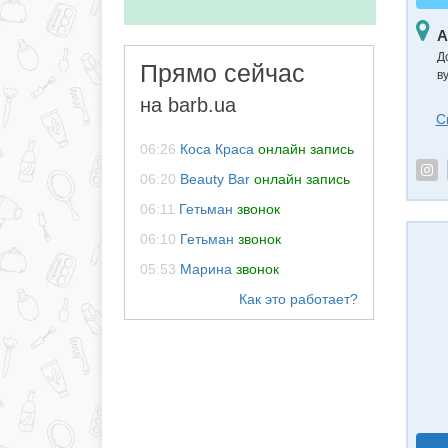
А
Д
Прямо сейчас
ву
на barb.ua
С
06:26
Коса Краса
онлайн запись
06:20
Beauty Bar
онлайн запись
06:11
Гетьман
звонок
06:10
Гетьман
звонок
05:53
Марина
звонок