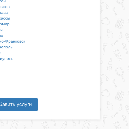
сон
нигов
тава
кассы
омир
ы
но
но-Франковск
нополь
к
иуполь
бавить услуги