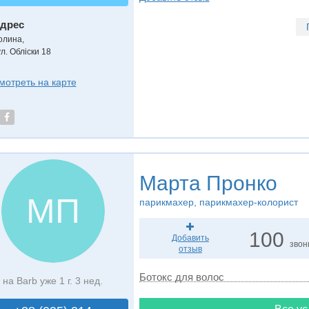
дрес
олина
,
л. Обліски 18
мотреть на карте
Марта Пронко
МП
парикмахер, парикмахер-колорист
100
Добавить
звон
отзыв
Ботокс для волос
на Barb уже 1 г. 3 нед.