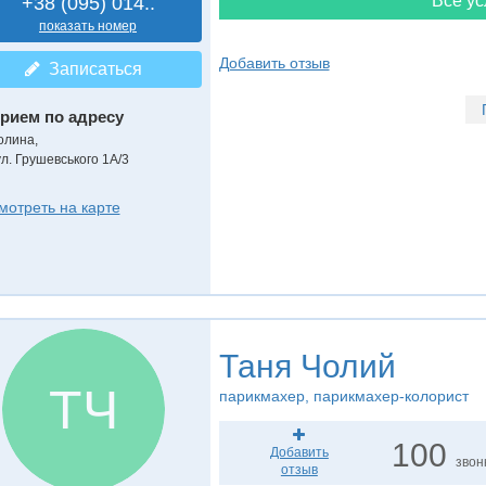
Все ус
+38 (095) 014..
показать номер
Добавить отзыв
Записаться
рием по адресу
олина,
ул. Грушевського 1А/3
мотреть на карте
Таня Чолий
ТЧ
парикмахер, парикмахер-колорист
100
Добавить
звон
отзыв