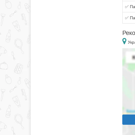
✅ Па
✅ Па
Реко
Укр